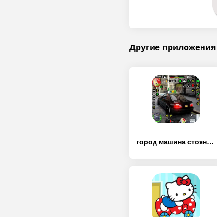
Другие приложения
город машина стоянк прадо игра - [MOD Бесконечные монеты]