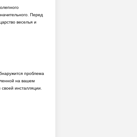
колепного
значительного. Перед
царство веселья и
обнаружится проблема
вленной на вашем
я своей инсталляции.