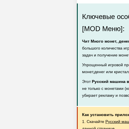
Ключевые особ
[MOD Меню]:
Чит Много монет, дене
большого количества иг
задач и получение монет
Упрощенный игровой пр
монет,денег или кристал
Этот
Русский машина в
не только с монетами (к
убирает рекламу и позв
Как установить прило
1. Скачайте
Русский маш
данной странице.