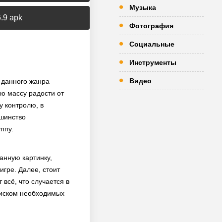
Музыка
.9 apk
Фотография
Социальные
Инструменты
Видео
 данного жанра
ю массу радости от
у контролю, в
ьшинство
ппу.
анную картинку,
гре. Далее, стоит
всё, что случается в
поиском необходимых