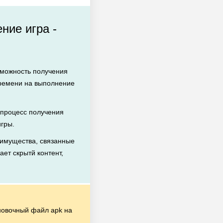
ние игра -
зможность получения
времени на выполнение
процесс получения
игры.
имущества, связанные
ает скрытй контент,
новочный файл apk на