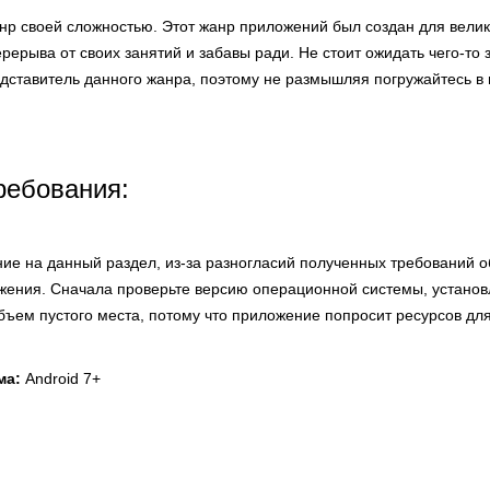
анр своей сложностью. Этот жанр приложений был создан для вели
ерыва от своих занятий и забавы ради. Не стоит ожидать чего-то 
дставитель данного жанра, поэтому не размышляя погружайтесь в 
ребования:
ие на данный раздел, из-за разногласий полученных требований 
жения. Сначала проверьте версию операционной системы, устано
объем пустого места, потому что приложение попросит ресурсов дл
ма:
Android 7+