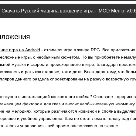
Скачать Русский машина вождение игра - [MOD Меню] v.0.6
иложения
ние игра на Android
- отличная игра в жанре RPG. Все приложения
несложные игры, с необычным сюжетом. Но вы приобретёте немалу
льной музыки и скорости происходящего в игре. Благодаря простом
ожность играть как старшие, так и дети. Благодаря тому, что бол
пляров данного раздела спроектированы на разную возрастную гру
овокупно с инсталляцией конкретного файла? Основное - прорисов
дражающим фактором для глаз и вносит необыкновенную изюминку и
е на мелодиях, которые различаются новизной и сполна выделяют 
 хорошее и удобное управление. Вам не стоит ломать голову над 
ть кнопки управления - всё просто расположено на экране.