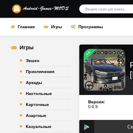
Главная
Игры
Программы
Игры
4.8
Экшен
Приключения
Аркады
Настольные
Версия:
Карточные
0.6.9
Азартные
Казуальные
Ск