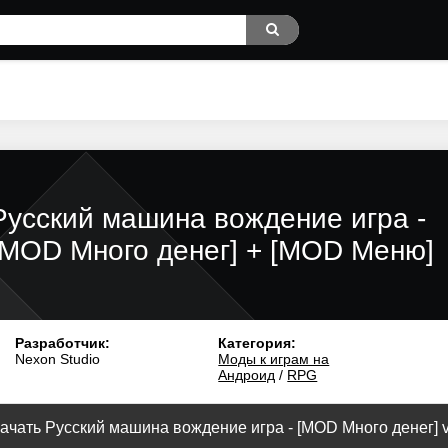
Русский машина вождение игра -
[MOD Много денег] + [MOD Меню]
Разработчик:
Категория:
Nexon Studio
Моды к играм на
Андроид
/
RPG
ачать Русский машина вождение игра - [MOD Много денег] v.