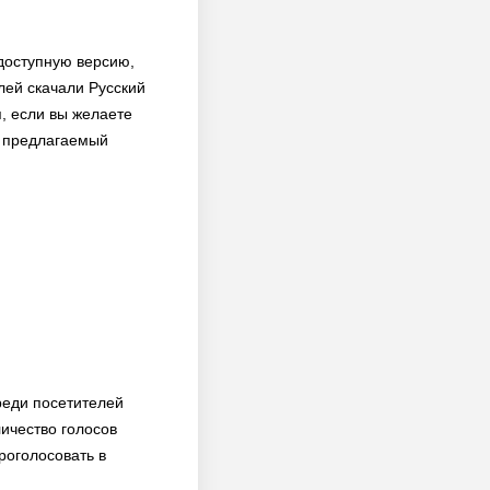
 доступную версию,
елей скачали Русский
, если вы желаете
и предлагаемый
реди посетителей
ичество голосов
роголосовать в