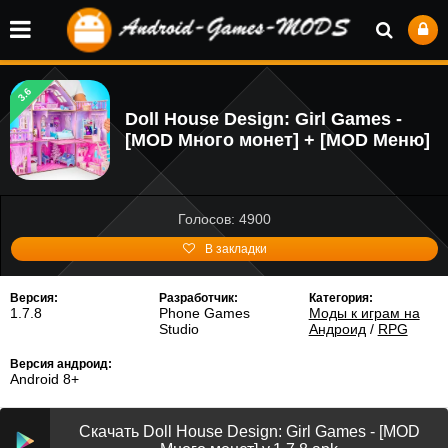
3.6
Doll House Design: Girl Games -
[MOD Много монет] + [MOD Меню]
Голосов: 4900
В закладки
Версия:
Разработчик:
Категория:
1.7.8
Phone Games
Моды к играм на
Studio
Андроид
/
RPG
Версия андроид:
Android 8+
Скачать Doll House Design: Girl Games - [MOD