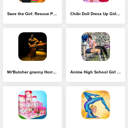
Save the Girl: Rescue Princess - [MOD Много денег]
Chibi Doll Dress Up Girl Games - [MOD Много монет]
Mr'Butcher granny Horror House - [MOD Много денег]
Anime High School Girl Life 24 - [MOD Много монет]