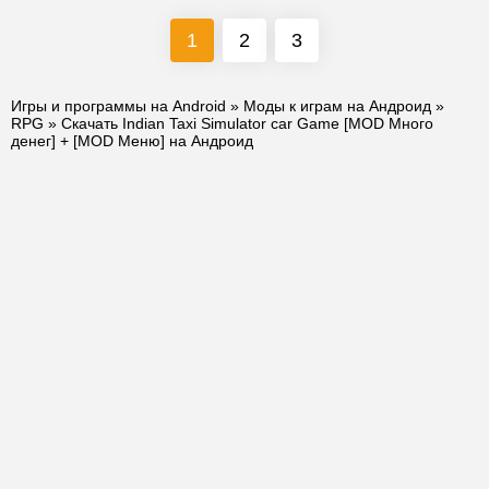
1
2
3
Игры и программы на Android
»
Моды к играм на Андроид
»
RPG
» Скачать Indian Taxi Simulator car Game [MOD Много
денег] + [MOD Меню] на Андроид