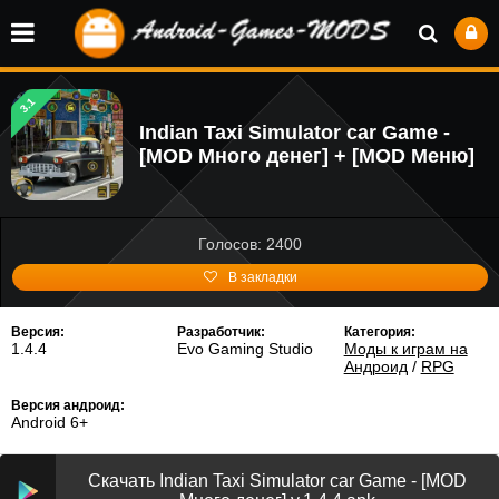
3.1
Indian Taxi Simulator car Game -
[MOD Много денег] + [MOD Меню]
Голосов: 2400
В закладки
Версия:
Разработчик:
Категория:
1.4.4
Evo Gaming Studio
Моды к играм на
Андроид
/
RPG
Версия андроид:
Android 6+
Скачать Indian Taxi Simulator car Game - [MOD