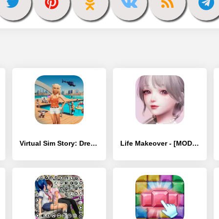
Virtual Sim Story: Dream Life - [MOD Много монет]
Life Makeover - [MOD Бесконечные деньги]