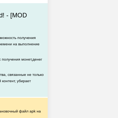
d! - [MOD
зможность получения
времени на выполнение
 получения монет,денег
ва, связанные не только
 контент, убирает
ановочный файл apk на