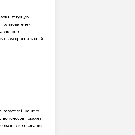
овок и текущую
о пользователей
ставленное
гут вам сравнить свой
ользователей нашего
тво голосов покажет
осовать в голосовании