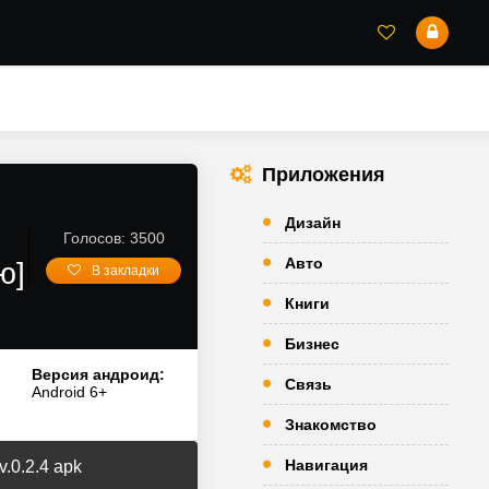
Приложения
Дизайн
Голосов: 3500
Авто
ю]
В закладки
Книги
Бизнес
Версия андроид:
Связь
Android 6+
Знакомство
Навигация
v.0.2.4 apk