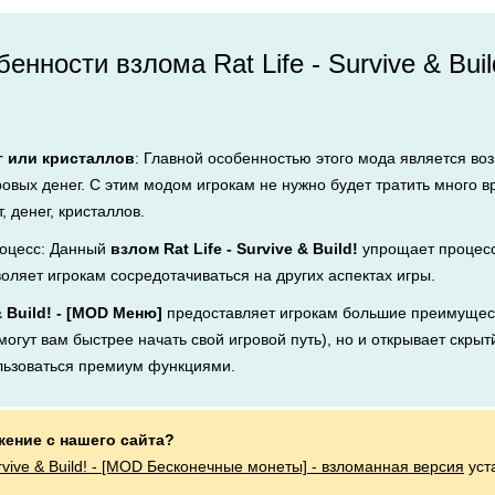
нности взлома Rat Life - Survive & Buil
г или кристаллов
: Главной особенностью этого мода является во
ровых денег. С этим модом игрокам не нужно будет тратить много 
, денег, кристаллов.
оцесс: Данный
взлом Rat Life - Survive & Build!
упрощает процесс
воляет игрокам сосредотачиваться на других аспектах игры.
 & Build! - [MOD Меню]
предоставляет игрокам большие преимущест
огут вам быстрее начать свой игровой путь), но и открывает скрытй
льзоваться премиум функциями.
жение с нашего сайта?
urvive & Build! - [MOD Бесконечные монеты] - взломанная версия
уст