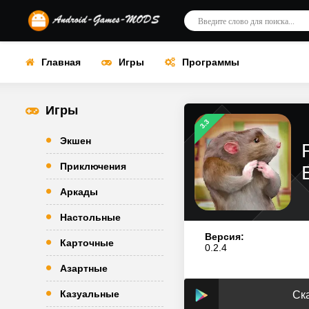
Главная
Игры
Программы
Игры
3.3
Экшен
Приключения
Аркады
Настольные
Версия:
Карточные
0.2.4
Азартные
Казуальные
Ска