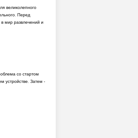
для великолепного
тельного. Перед
 в мир развлечений и
роблема со стартом
м устройстве. Затем -