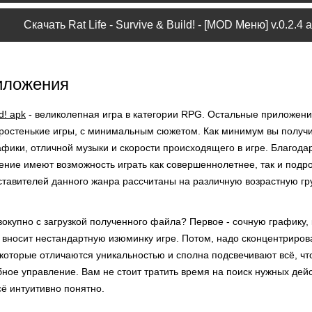
Скачать Rat Life - Survive & Build! - [MOD Меню] v.0.2.4 
иложения
ld! apk
- великолепная игра в категории RPG. Остальные приложени
простенькие игры, с минимальным сюжетом. Как минимум вы получ
афики, отличной музыки и скорости происходящего в игре. Благода
ние имеют возможность играть как совершеннолетнее, так и подро
ставителей данного жанра рассчитаны на различную возрастную гр
окупно с загрузкой полученного файла? Первое - сочную графику, 
и вносит нестандартную изюминку игре. Потом, надо сконцентриров
которые отличаются уникальностью и сполна подсвечивают всё, что
бное управление. Вам не стоит тратить время на поиск нужных дейс
сё интуитивно понятно.