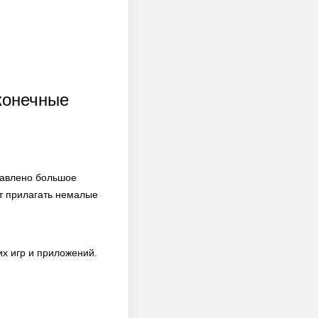
сконечные
тавлено большое
т прилагать немалые
х игр и приложений.