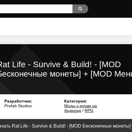
Rat Life - Survive & Build! - [MOD
Бесконечные монеты] + [MOD Мен
Разработчик:
Категория:
Prefab Studios
Моды к играм на
Андроид
/
RPG
чать Rat Life - Survive & Build! - [MOD Бесконечные монеты] 