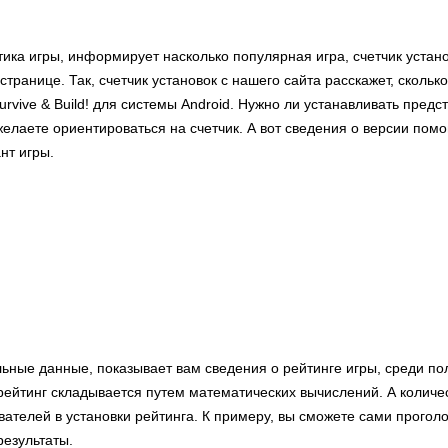
тика игры, информирует насколько популярная игра, счетчик устан
странице. Так, счетчик установок с нашего сайта расскажет, скольк
Survive & Build! для системы Android. Нужно ли устанавливать пред
елаете ориентироваться на счетчик. А вот сведения о версии помо
нт игры.
льные данные, показывает вам сведения о рейтинге игры, среди п
ейтинг складывается путем математических вычислений. А количес
вателей в установки рейтинга. К примеру, вы сможете сами прогол
результаты.