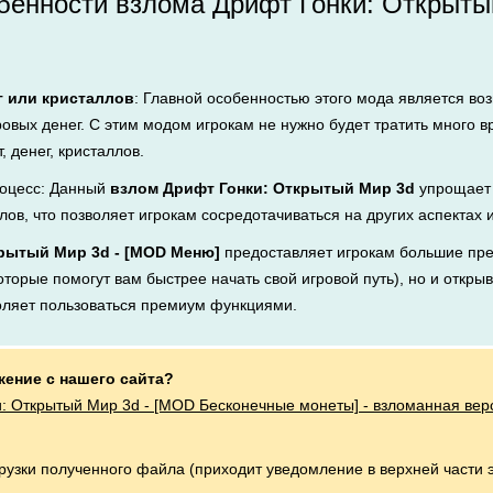
енности взлома Дрифт Гонки: Открытый
г или кристаллов
: Главной особенностью этого мода является во
ровых денег. С этим модом игрокам не нужно будет тратить много 
, денег, кристаллов.
оцесс: Данный
взлом Дрифт Гонки: Открытый Мир 3d
упрощает 
лов, что позволяет игрокам сосредотачиваться на других аспектах 
рытый Мир 3d - [MOD Меню]
предоставляет игрокам большие пр
оторые помогут вам быстрее начать свой игровой путь), но и открыв
оляет пользоваться премиум функциями.
жение с нашего сайта?
: Открытый Мир 3d - [MOD Бесконечные монеты] - взломанная вер
.
грузки полученного файла (приходит уведомление в верхней части 