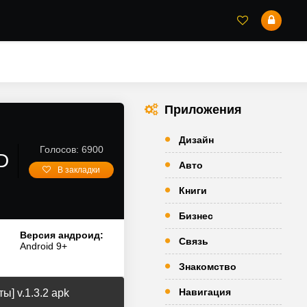
Приложения
Дизайн
Голосов: 6900
D
Авто
В закладки
Книги
Бизнес
Версия андроид:
Связь
Android 9+
Знакомство
Навигация
] v.1.3.2 apk