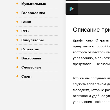
Музыкальные
Головоломки
Гонки
Описание пр
RPG
Симуляторы
Дрифт Гонки: Открыты
представляют собой б
Стратегии
восторга от пестрой к
управлению, в приложе
Викторины
представленных экзем
Словесные
Спорт
Что же мы получаем вм
служить аллергеном дл
мелодиях, которые раз
отличное и удобное уп
управления - всё прос