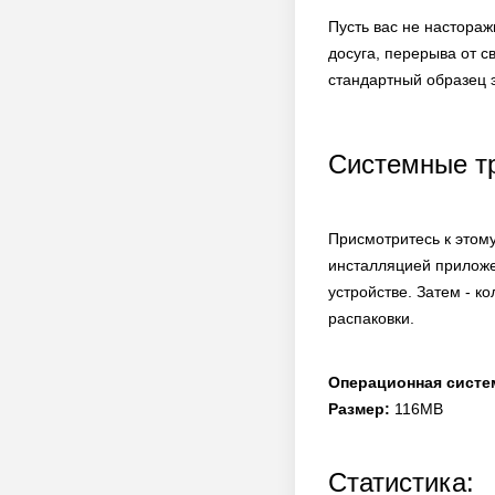
Пусть вас не настора
досуга, перерыва от с
стандартный образец э
Системные т
Присмотритесь к этому
инсталляцией приложе
устройстве. Затем - к
распаковки.
Операционная систе
Размер:
116MB
Статистика: