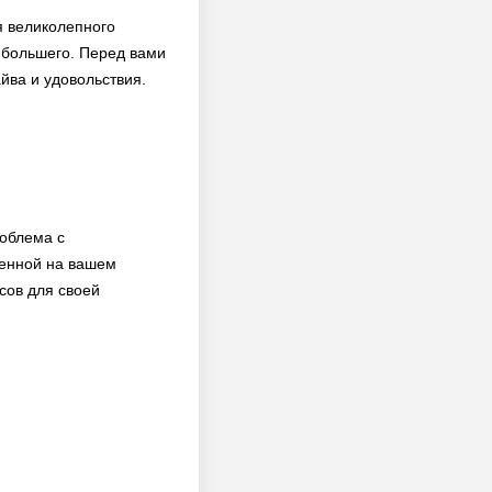
я великолепного
аибольшего. Перед вами
йва и удовольствия.
роблема с
женной на вашем
сов для своей