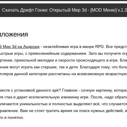
Скачать Дрифт Гонки: Открытый Мир 3d - [MOD Меню] v.1.3
иложения
й Мир 3d на Андроид
- незатейливая игра в жанре RPG. Все предст
ыстрые игры, с прямолинейным содержанием. Зато вы получите о
артинки, прикольной мелодии и скорости происходящего в игре. Бл
ние могут играть как старшие, так и дети. Благодаря тому, что бо
пляров данной категории рассчитаны на всевозможную возрастную 
есте с установкой данного apk? Главное - сочную картинку, котор
я глаз и дарит исключительную изюминку игре. После, надо обрат
личаются уникальностью и полностью выделяют всё, что случается
равление. Вам не стоит тратить время на поиск нужных действий, 
то и понятно.