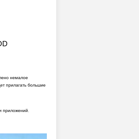
OD
влено немалое
дет прилагать большие
и приложений.