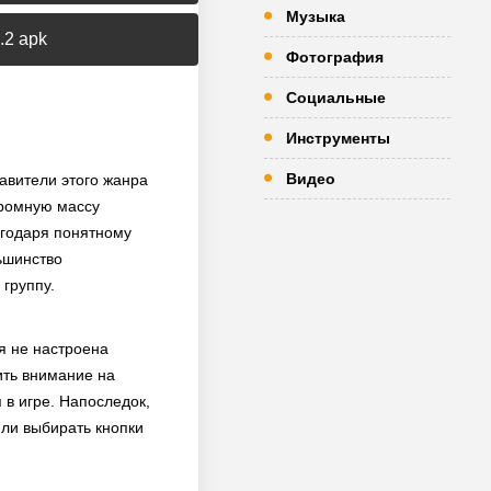
Музыка
.2 apk
Фотография
Социальные
Инструменты
Видео
авители этого жанра
громную массу
агодаря понятному
льшинство
группу.
ая не настроена
ить внимание на
 в игре. Напоследок,
или выбирать кнопки