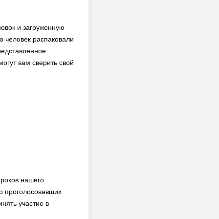
новок и загруженную
ко человек распаковали
представленное
могут вам сверить свой
гроков нашего
ло проголосовавших
инять участие в