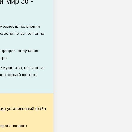
 Мир 3d -
зможность получения
времени на выполнение
процесс получения
игры.
еимущества, связанные
ает скрытй контент,
сия
установочный файл
экрана вашего