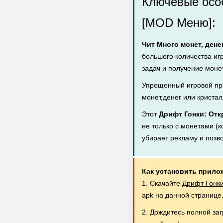
Ключевые особ
[MOD Меню]:
Чит Много монет, дене
большого количества иг
задач и получение монет
Упрощенный игровой пр
монет,денег или кристал
Этот
Дрифт Гонки: Отк
не только с монетами (к
убирает рекламу и позв
Как установить прило
1. Скачайте
Дрифт Гонки
apk на данной странице
2. Дождитесь полной за