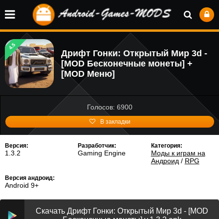
4.5
Дрифт Гонки: Открытый Мир 3d -
[MOD Бесконечные монеты] +
[MOD Меню]
Голосов: 6900
В закладки
Версия:
Разработчик:
Категория:
1.3.2
Gaming Engine
Моды к играм на
Андроид
/
RPG
Версия андроид:
Android 9+
Скачать Дрифт Гонки: Открытый Мир 3d - [MOD