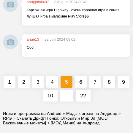
anujgulati487
8 August 2024 00:40
Карточная игра Highway - очень хорошая игра и самая
лучшая игра в магазине Play Store$$
ange13
22 July 2024 08:02
Cool
1
2
3
4
5
6
7
8
9
10
...
22
Игры и программы на Android
»
Моды к играм на Андроид
»
RPG
» Скачать Дрифт Гонки: Открытый Мир 3d [MOD
Бесконечные монеты] + [МОД Меню] на Андроид