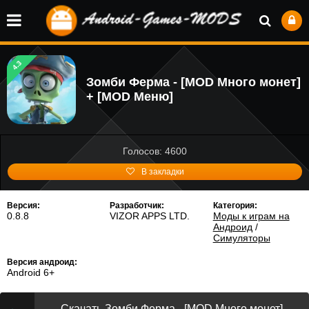
4.3
Зомби Ферма - [MOD Много монет]
+ [MOD Меню]
Голосов: 4600
В закладки
Версия:
Разработчик:
Категория:
0.8.8
VIZOR APPS LTD.
Моды к играм на
Андроид
/
Симуляторы
Версия андроид:
Android 6+
Скачать Зомби Ферма - [MOD Много монет]