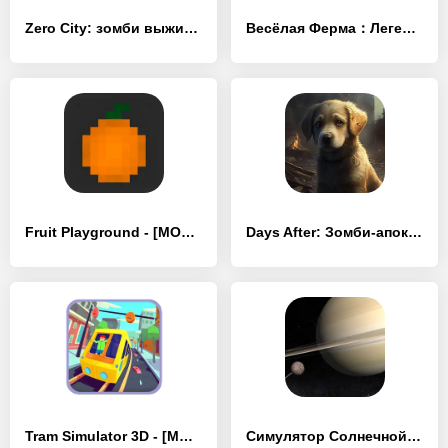
Zero City: зомби выживание - [MOD Бесконечные монеты]
Весёлая Ферма：Легендарная игра - [MOD Много монет]
Fruit Playground - [MOD Много монет]
Days After: Зомби-апокалипсис - [MOD Много денег]
Tram Simulator 3D - [MOD Много монет]
Симулятор Солнечной системы - [MOD Много монет]