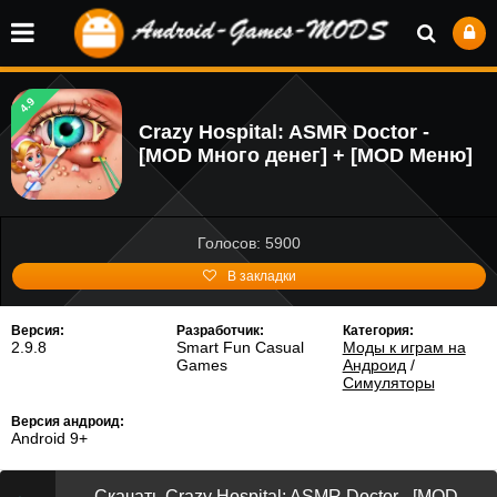
4.9
Crazy Hospital: ASMR Doctor -
[MOD Много денег] + [MOD Меню]
Голосов: 5900
В закладки
Версия:
Разработчик:
Категория:
2.9.8
Smart Fun Casual
Моды к играм на
Games
Андроид
/
Симуляторы
Версия андроид:
Android 9+
Скачать Crazy Hospital: ASMR Doctor - [MOD