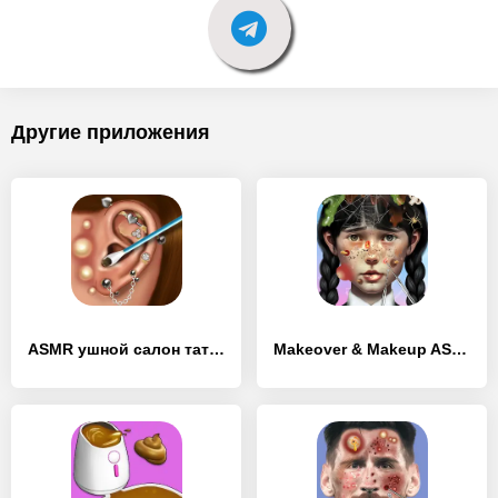
Другие приложения
ASMR ушной салон тату игра - [MOD Много монет]
Makeover & Makeup ASMR - [MOD Бесконечные деньги]