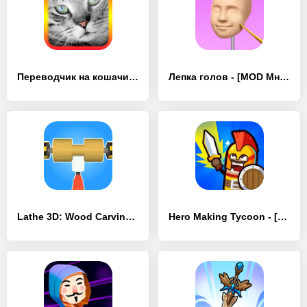
Переводчик на кошачий язык - [MOD Много монет]
Лепка голов - [MOD Много денег]
Lathe 3D: Wood Carving Offline - [MOD Много монет]
Hero Making Tycoon - [MOD Бесконечные монеты]