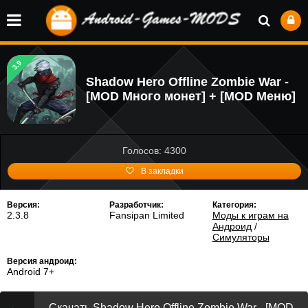
3.9
Shadow Hero Offline Zombie War -
[MOD Много монет] + [MOD Меню]
Голосов: 4300
В закладки
Версия:
Разработчик:
Категория:
2.3.8
Fansipan Limited
Моды к играм на
Андроид
/
Симуляторы
Версия андроид:
Android 7+
Скачать Shadow Hero Offline Zombie War - [MOD