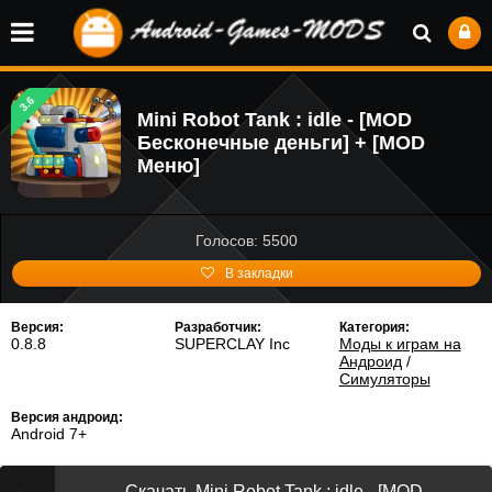
3.6
Mini Robot Tank : idle - [MOD
Бесконечные деньги] + [MOD
Меню]
Голосов: 5500
В закладки
Версия:
Разработчик:
Категория:
0.8.8
SUPERCLAY Inc
Моды к играм на
Андроид
/
Симуляторы
Версия андроид:
Android 7+
Скачать Mini Robot Tank : idle - [MOD