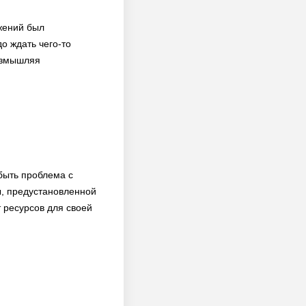
жений был
о ждать чего-то
размышляя
 быть проблема с
, предустановленной
т ресурсов для своей