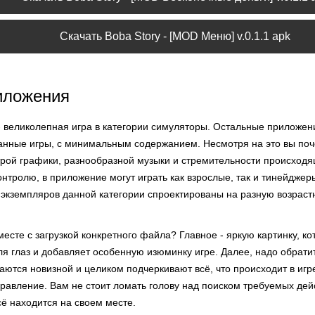
Скачать Boba Story - [MOD Меню] v.0.1.1 apk
иложения
 великолепная игра в категории симуляторы. Остальные приложен
анные игры, с минимальным содержанием. Несмотря на это вы по
трой графики, разнообразной музыки и стремительности происходящ
нтролю, в приложение могут играть как взрослые, так и тинейджер
 экземпляров данной категории спроектированы на разную возрастн
есте с загрузкой конкретного файла? Главное - яркую картинку, ко
ля глаз и добавляет особенную изюминку игре. Далее, надо обрати
аются новизной и целиком подчеркивают всё, что происходит в игре
равление. Вам не стоит ломать голову над поиском требуемых дей
сё находится на своем месте.