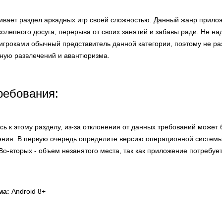
живает раздел аркадных игр своей сложностью. Данный жанр прило
олепного досуга, перерыва от своих занятий и забавы ради. Не над
 игроками обычный представитель данной категории, поэтому не 
нную развлечений и авантюризма.
ребования:
ь к этому разделу, из-за отклонения от данных требований может
ния. В первую очередь определите версию операционной системы
Во-вторых - объем незанятого места, так как приложение потребуе
ма:
Android 8+