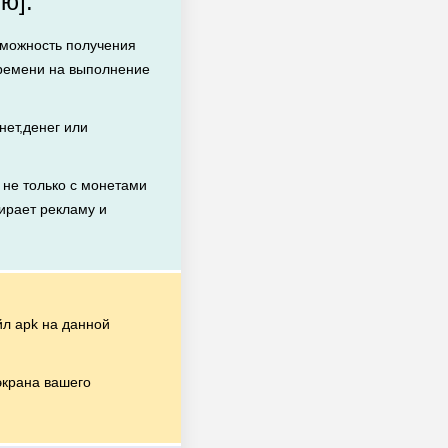
ю]:
зможность получения
времени на выполнение
ет,денег или
не только с монетами
бирает рекламу и
л apk на данной
экрана вашего