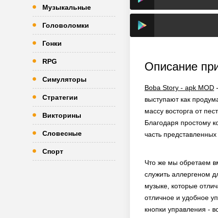
Музыкальные
Головоломки
Гонки
RPG
Описание пр
Симуляторы
Boba Story - apk MOD
-
Стратегии
выступают как продум
массу восторга от пес
Викторины
Благодаря простому ко
Словесные
часть представленных
Спорт
Что же мы обретаем вм
служить аллергеном д
музыке, которые отлич
отличное и удобное уп
кнопки управления - в