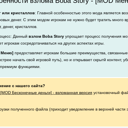
енности взлома Boba Story - [MOD Мен
г или кристаллов
: Главной особенностью этого мода является во
ровых денег. С этим модом игрокам не нужно будет тратить много 
, денег, кристаллов.
оцесс: Данный
взлом Boba Story
упрощает процесс получения мон
ет игрокам сосредотачиваться на других аспектах игры.
D Меню]
предоставляет игрокам большие преимущества, связанные 
стрее начать свой игровой путь), но и открывает скрытй контент, у
я премиум функциями.
жение с нашего сайта?
- [MOD Бесконечные деньги] - взломанная версия
установочный фай
грузки полученного файла (приходит уведомление в верхней части 