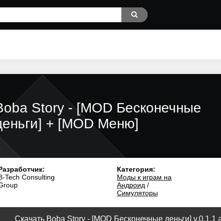
Boba Story - [MOD Бесконечные
деньги] + [MOD Меню]
Разработчик:
Категория:
B-Tech Consulting
Моды к играм на
Group
Андроид
/
Симуляторы
Скачать Boba Story - [MOD Бесконечные деньги] v.0.1.1 