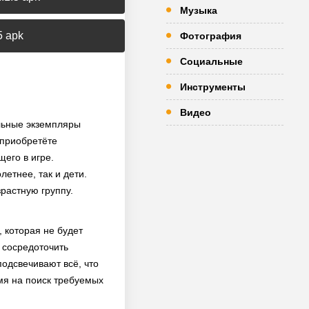
Музыка
5 apk
Фотография
Социальные
Инструменты
Видео
льные экземпляры
 приобретёте
его в игре.
етнее, так и дети.
растную группу.
 которая не будет
 сосредоточить
одсвечивают всё, что
емя на поиск требуемых