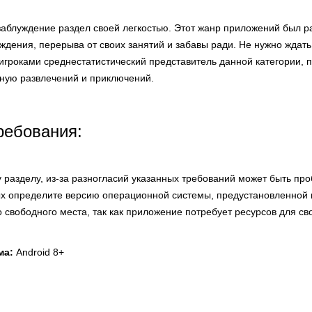
 заблуждение раздел своей легкостью. Этот жанр приложений был 
дения, перерыва от своих занятий и забавы ради. Не нужно ждать
 игроками среднестатистический представитель данной категории,
нную развлечений и приключений.
ребования:
 разделу, из-за разногласий указанных требований может быть про
х определите версию операционной системы, предустановленной 
о свободного места, так как приложение потребует ресурсов для сво
ма:
Android 8+