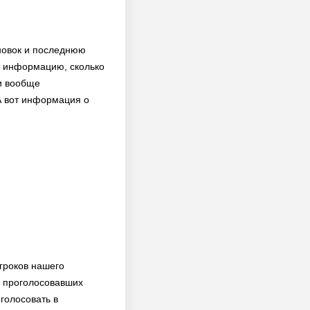
ановок и последнюю
ит информацию, сколько
ли вообще
А вот информация о
гроков нашего
о проголосовавших
оголосовать в