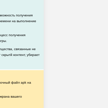
зможность получения
времени на выполнение
цесс получения
игры.
щества, связанные не
 скрытй контент, убирает
очный файл apk на
экрана вашего