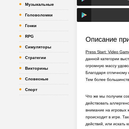
Музыкальные
Головоломки
Гонки
RPG
Описание пр
Симуляторы
Press Start: Video Ga
Стратегии
данной категории выс
огромную массу удовол
Викторины
Благодаря отличному к
Словесные
Тем более большинств
Спорт
Что же мы получим сов
действовать аллерген
внимание на игровых 
происходит в игре. Та
действий, или искать 