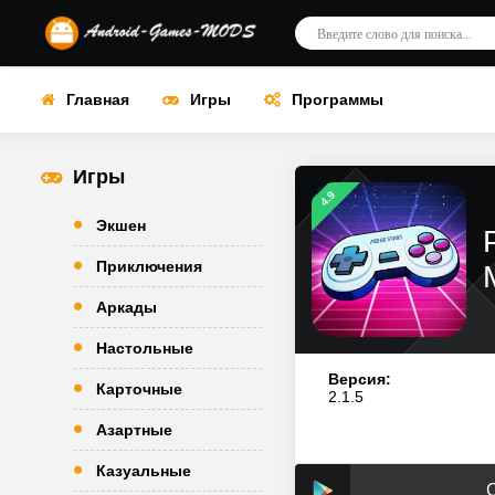
Главная
Игры
Программы
Игры
4.9
Экшен
Приключения
Аркады
Настольные
Версия:
Карточные
2.1.5
Азартные
Казуальные
С