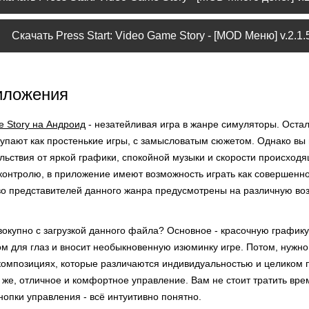
Скачать Press Start: Video Game Story - [MOD Меню] v.2.1.
иложения
me Story на Андроид
- незатейливая игра в жанре симуляторы. Оста
тупают как простенькие игры, с замысловатым сюжетом. Однако вы
ьствия от яркой графики, спокойной музыки и скорости происходящ
онтролю, в приложение имеют возможность играть как совершеннол
о представителей данного жанра предусмотрены на различную воз
окупно с загрузкой данного файла? Основное - красочную графику,
ом для глаз и вносит необыкновенную изюминку игре. Потом, нужно
композициях, которые различаются индивидуальностью и целиком п
к же, отличное и комфортное управление. Вам не стоит тратить вр
кнопки управления - всё интуитивно понятно.