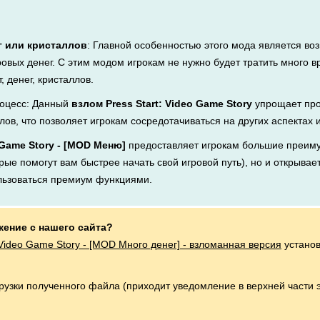
г или кристаллов
: Главной особенностью этого мода является во
ровых денег. С этим модом игрокам не нужно будет тратить много 
, денег, кристаллов.
оцесс: Данный
взлом Press Start: Video Game Story
упрощает про
лов, что позволяет игрокам сосредотачиваться на других аспектах 
o Game Story - [MOD Меню]
предоставляет игрокам большие преиму
рые помогут вам быстрее начать свой игровой путь), но и открывает
льзоваться премиум функциями.
жение с нашего сайта?
: Video Game Story - [MOD Много денег] - взломанная версия
установ
грузки полученного файла (приходит уведомление в верхней части 