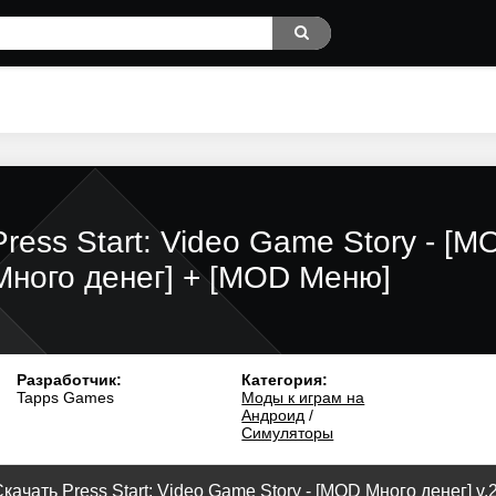
Press Start: Video Game Story - [M
Много денег] + [MOD Меню]
Разработчик:
Категория:
Tapps Games
Моды к играм на
Андроид
/
Симуляторы
качать Press Start: Video Game Story - [MOD Много денег] v.2