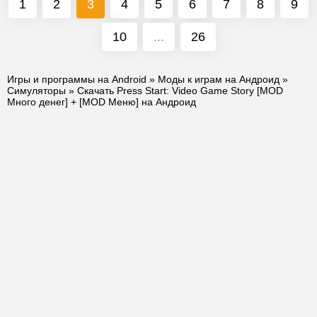
1
2
3
4
5
6
7
8
9
10
...
26
Игры и программы на Android
»
Моды к играм на Андроид
»
Симуляторы
» Скачать Press Start: Video Game Story [MOD
Много денег] + [MOD Меню] на Андроид