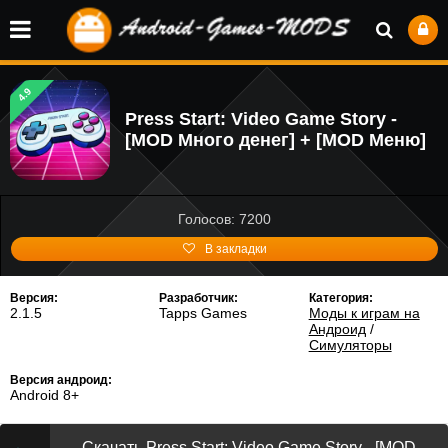
4.9
Press Start: Video Game Story -
[MOD Много денег] + [MOD Меню]
Голосов: 7200
В закладки
Версия:
Разработчик:
Категория:
2.1.5
Tapps Games
Моды к играм на
Андроид
/
Симуляторы
Версия андроид:
Android 8+
Скачать Press Start: Video Game Story - [MOD