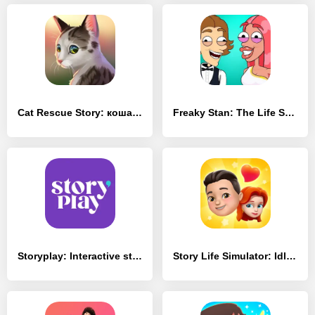
Cat Rescue Story: кошачья игра - [MOD Много монет]
Freaky Stan: The Life Story - [MOD Много денег]
Storyplay: Interactive story - [MOD Бесконечные деньги]
Story Life Simulator: Idle Sim - [MOD Много денег]