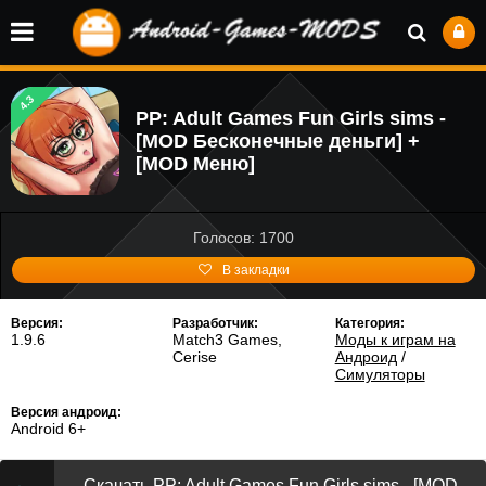
4.3
PP: Adult Games Fun Girls sims -
[MOD Бесконечные деньги] +
[MOD Меню]
Голосов: 1700
В закладки
Версия:
Разработчик:
Категория:
1.9.6
Match3 Games,
Моды к играм на
Cerise
Андроид
/
Симуляторы
Версия андроид:
Android 6+
Скачать PP: Adult Games Fun Girls sims - [MOD