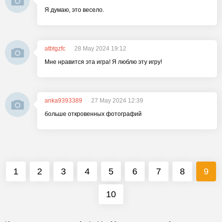
Я думаю, это весело.
atbtgzfc
28 May 2024 19:12
Мне нравится эта игра! Я люблю эту игру!
anka9393389
27 May 2024 12:39
больше откровенных фотографий
1
2
3
4
5
6
7
8
9
10