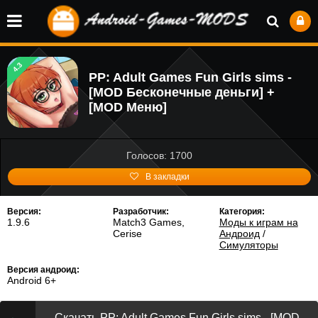
4.3
PP: Adult Games Fun Girls sims -
[MOD Бесконечные деньги] +
[MOD Меню]
Голосов: 1700
В закладки
Версия:
Разработчик:
Категория:
1.9.6
Match3 Games,
Моды к играм на
Cerise
Андроид
/
Симуляторы
Версия андроид:
Android 6+
Скачать PP: Adult Games Fun Girls sims - [MOD