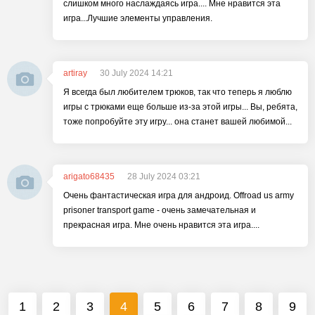
слишком много наслаждаясь игра.... Мне нравится эта
игра...Лучшие элементы управления.
artiray
30 July 2024 14:21
Я всегда был любителем трюков, так что теперь я люблю
игры с трюками еще больше из-за этой игры... Вы, ребята,
тоже попробуйте эту игру... она станет вашей любимой...
arigato68435
28 July 2024 03:21
Очень фантастическая игра для андроид. Offroad us army
prisoner transport game - очень замечательная и
прекрасная игра. Мне очень нравится эта игра....
1
2
3
4
5
6
7
8
9