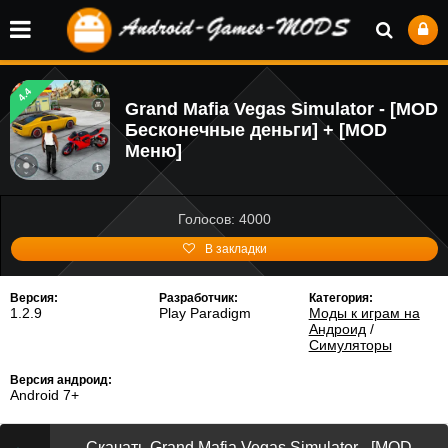
4.4
Grand Mafia Vegas Simulator - [MOD
Бесконечные деньги] + [MOD
Меню]
Голосов: 4000
В закладки
Версия:
Разработчик:
Категория:
1.2.9
Play Paradigm
Моды к играм на
Андроид
/
Симуляторы
Версия андроид:
Android 7+
Скачать Grand Mafia Vegas Simulator - [MOD