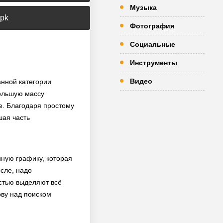
Музыка
apk
Фотография
Социальные
Инструменты
Видео
анной категории
ольшую массу
е. Благодаря простому
шая часть
ную графику, которая
сле, надо
стью выделяют всё
ову над поиском