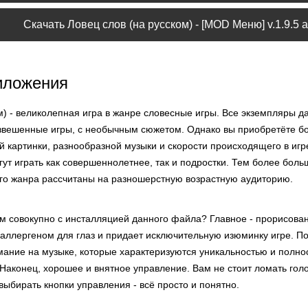
Скачать Ловец слов (на русском) - [MOD Меню] v.1.9.5 
иложения
м) - великолепная игра в жанре словесные игры. Все экземпляры д
звешенные игры, с необычным сюжетом. Однако вы приобретёте б
й картинки, разнообразной музыки и скорости происходящего в игр
гут играть как совершеннолетнее, так и подростки. Тем более боль
го жанра рассчитаны на разношерстную возрастную аудиторию.
м совокупно с инсталляцией данного файла? Главное - прорисован
 аллергеном для глаз и придает исключительную изюминку игре. По
мание на музыке, которые характеризуются уникальностью и полно
Наконец, хорошее и внятное управление. Вам не стоит ломать гол
выбирать кнопки управления - всё просто и понятно.