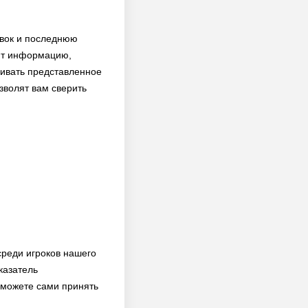
новок и последнюю
вит информацию,
вливать представленное
зволят вам сверить
среди игроков нашего
казатель
ы можете сами принять