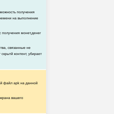
зможность получения
времени на выполнение
 получения монет,денег
ва, связанные не
 скрытй контент, убирает
й файл apk на данной
экрана вашего