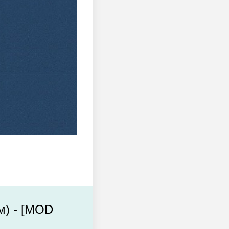
м) - [MOD