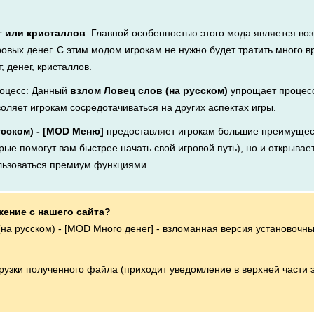
г или кристаллов
: Главной особенностью этого мода является во
ровых денег. С этим модом игрокам не нужно будет тратить много 
, денег, кристаллов.
оцесс: Данный
взлом Ловец слов (на русском)
упрощает процесс
воляет игрокам сосредотачиваться на других аспектах игры.
усском) - [MOD Меню]
предоставляет игрокам большие преимущест
рые помогут вам быстрее начать свой игровой путь), но и открывает
льзоваться премиум функциями.
жение с нашего сайта?
(на русском) - [MOD Много денег] - взломанная версия
установочны
грузки полученного файла (приходит уведомление в верхней части 