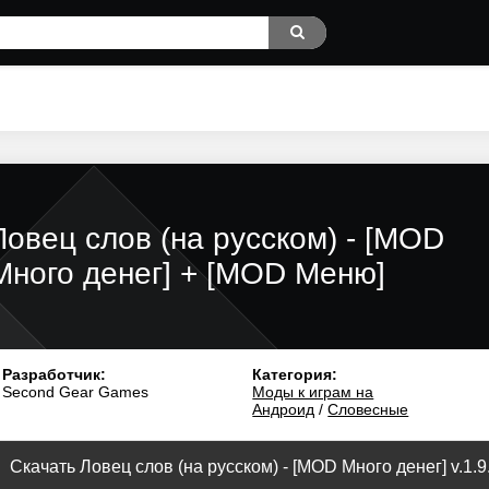
Ловец слов (на русском) - [MOD
Много денег] + [MOD Меню]
Разработчик:
Категория:
Second Gear Games
Моды к играм на
Андроид
/
Словесные
Скачать Ловец слов (на русском) - [MOD Много денег] v.1.9