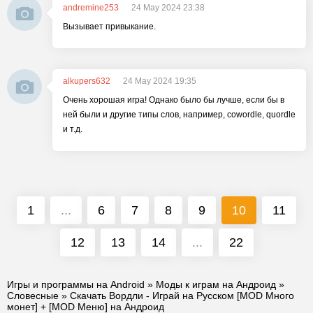
andremine253
24 May 2024 23:38
Вызывает привыкание.
alkupers632
24 May 2024 19:35
Очень хорошая игра! Однако было бы лучше, если бы в
ней были и другие типы слов, например, cowordle, quordle
и т.д.
1
...
6
7
8
9
10
11
12
13
14
...
22
Игры и программы на Android
»
Моды к играм на Андроид
»
Словесные
» Скачать Вордли - Играй на Русском [MOD Много
монет] + [MOD Меню] на Андроид