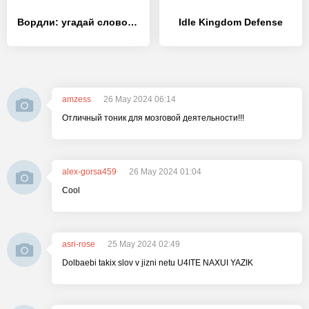
Вордли: угадай слово из 5 букв - [MOD Много монет]
Idle Kingdom Defense
amzess
26 May 2024 06:14
Отличный тоник для мозговой деятельности!!!
alex-gorsa459
26 May 2024 01:04
Cool
asri-rose
25 May 2024 02:49
Dolbaebi takix slov v jizni netu U4ITE NAXUI YAZIK