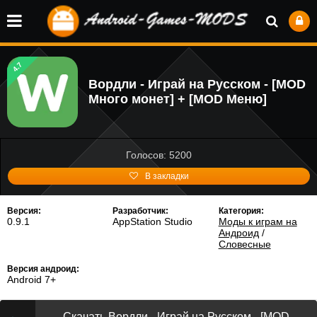
4.7
Вордли - Играй на Русском - [MOD
Много монет] + [MOD Меню]
Голосов: 5200
В закладки
Версия:
Разработчик:
Категория:
0.9.1
AppStation Studio
Моды к играм на
Андроид
/
Словесные
Версия андроид:
Android 7+
Скачать Вордли - Играй на Русском - [MOD