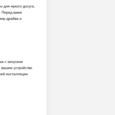
н для яркого досуга,
о. Перед вами
мир драйва и
ма с запуском
 вашем устройстве.
оей инсталляции.