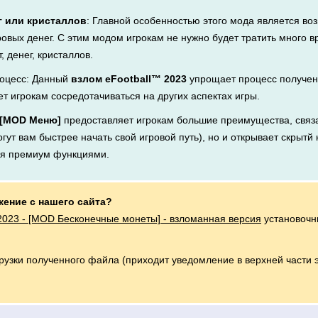
г или кристаллов
: Главной особенностью этого мода является во
ровых денег. С этим модом игрокам не нужно будет тратить много 
, денег, кристаллов.
оцесс: Данный
взлом eFootball™ 2023
упрощает процесс получен
ет игрокам сосредотачиваться на других аспектах игры.
- [MOD Меню]
предоставляет игрокам большие преимущества, связа
ут вам быстрее начать свой игровой путь), но и открывает скрытй 
ся премиум функциями.
жение с нашего сайта?
2023 - [MOD Бесконечные монеты] - взломанная версия
установочн
грузки полученного файла (приходит уведомление в верхней части 