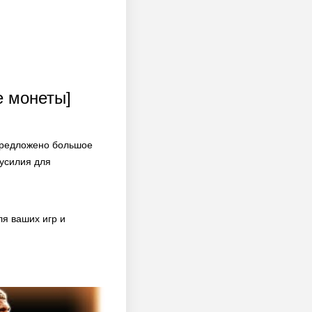
е монеты]
 предложено большое
 усилия для
я ваших игр и