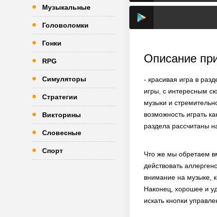
Музыкальные
Головоломки
Гонки
Описание пр
RPG
Симуляторы
- красивая игра в раз
игры, с интересным сю
Стратегии
музыки и стремительн
возможность играть ка
Викторины
раздела рассчитаны н
Словесные
Спорт
Что же мы обретаем вм
действовать аллергено
внимание на музыке, к
Наконец, хорошее и у
искать кнопки управле