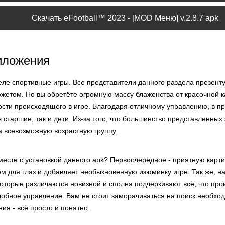
Скачать eFootball™ 2023 - [MOD Меню] v.2.8.7 apk
иложения
деле спортивные игры. Все представители данного раздела презент
жетом. Но вы обретёте огромную массу блаженства от красочной к
ости происходящего в игре. Благодаря отличному управлению, в 
к старшие, так и дети. Из-за того, что большинство представленны
а всевозможную возрастную группу.
есте с установкой данного apk? Первоочерёдное - приятную картин
м для глаз и добавляет необыкновенную изюминку игре. Так же, н
оторые различаются новизной и сполна подчеркивают всё, что прои
добное управление. Вам не стоит заморачиваться на поиск необхо
ния - всё просто и понятно.