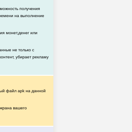
зможность получения
времени на выполнение
ия монет,денег или
нные не только с
контент, убирает рекламу
ый файл apk на данной
экрана вашего