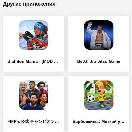
Другие приложения
Biathlon Mania - [MOD Много денег]
BeJJ: Jiu-Jitsu Game
FIFPro公式 チャンピオンイレブン - [MOD Много монет]
Барбоскины: Меткий удар - [MOD Много монет]