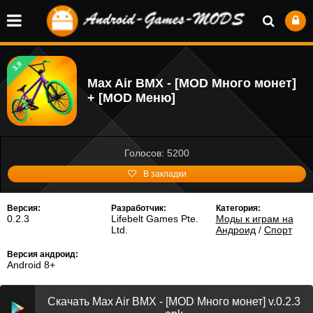
3.9
Max Air BMX - [MOD Много монет]
+ [MOD Меню]
Голосов: 5200
В закладки
Версия:
Разработчик:
Категория:
0.2.3
Lifebelt Games Pte.
Моды к играм на
Ltd.
Андроид
/
Спорт
Версия андроид:
Android 8+
Скачать Max Air BMX - [MOD Много монет] v.0.2.3