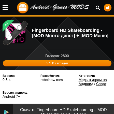
4.1
Fingerboard HD Skateboarding -
[MOD Много денег] + [MOD Меню]
Голосов: 2800
В закладки
Версия:
Разработчик:
Категория:
0.3.4
rebelnow.com
Моды к играм на
Андроид
/
Спорт
Версия андроид:
Android 7+
Скачать Fingerboard HD Skateboarding - [MOD