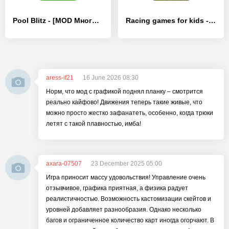
Pool Blitz - [MOD Много денег]
Racing games for kids - Dogs
aress-if21
16 June 2026 08:30
Норм, что мод с графикой поднял планку – смотрится
реально кайфово! Движения теперь такие живые, что
можно просто жестко зафанатеть, особенно, когда трюки
летят с такой плавностью, имба!
axara-07507
23 December 2025 05:00
Игра приносит массу удовольствия! Управление очень
отзывчивое, графика приятная, а физика радует
реалистичностью. Возможность кастомизации скейтов и
уровней добавляет разнообразия. Однако несколько
багов и ограниченное количество карт иногда огорчают. В