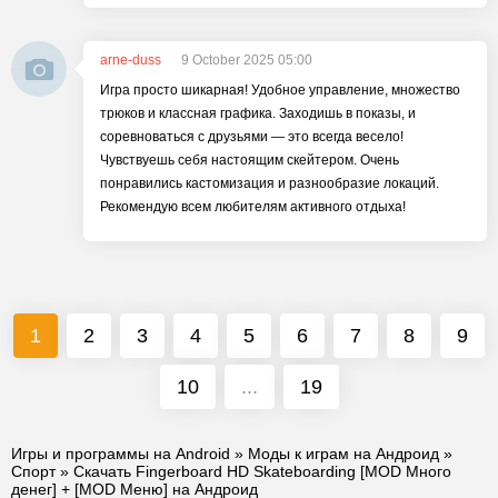
arne-duss
9 October 2025 05:00
Игра просто шикарная! Удобное управление, множество
трюков и классная графика. Заходишь в показы, и
соревноваться с друзьями — это всегда весело!
Чувствуешь себя настоящим скейтером. Очень
понравились кастомизация и разнообразие локаций.
Рекомендую всем любителям активного отдыха!
1
2
3
4
5
6
7
8
9
10
...
19
Игры и программы на Android
»
Моды к играм на Андроид
»
Спорт
» Скачать Fingerboard HD Skateboarding [MOD Много
денег] + [MOD Меню] на Андроид