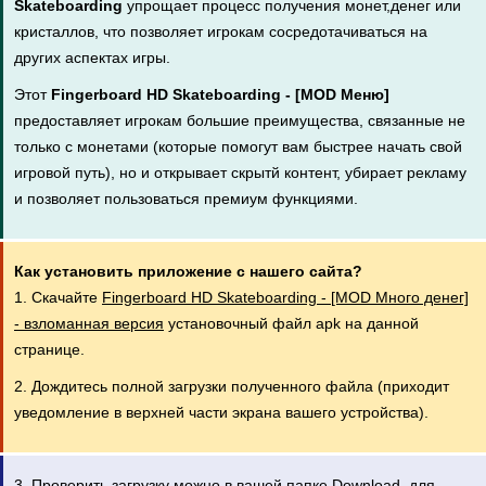
Skateboarding
упрощает процесс получения монет,денег или
кристаллов, что позволяет игрокам сосредотачиваться на
других аспектах игры.
Этот
Fingerboard HD Skateboarding - [MOD Меню]
предоставляет игрокам большие преимущества, связанные не
только с монетами (которые помогут вам быстрее начать свой
игровой путь), но и открывает скрытй контент, убирает рекламу
и позволяет пользоваться премиум функциями.
Как установить приложение с нашего сайта?
1. Скачайте
Fingerboard HD Skateboarding - [MOD Много денег]
- взломанная версия
установочный файл apk на данной
странице.
2. Дождитесь полной загрузки полученного файла (приходит
уведомление в верхней части экрана вашего устройства).
3. Проверить загрузку можно в вашей папке Download, для