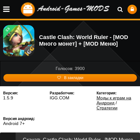
3.5
Castle Clash: World Ruler - [MOD
Много монет] + [MOD Меню]
Голосов: 3900
В закладки
Версия:
Разработчик:
Категория:
1.5.9
IGG.COM
Моды к играм на
Андроид
/
Стратегии
Версия андроид:
Android 7+
Скачать Castle Clash: World Ruler - [MOD Много