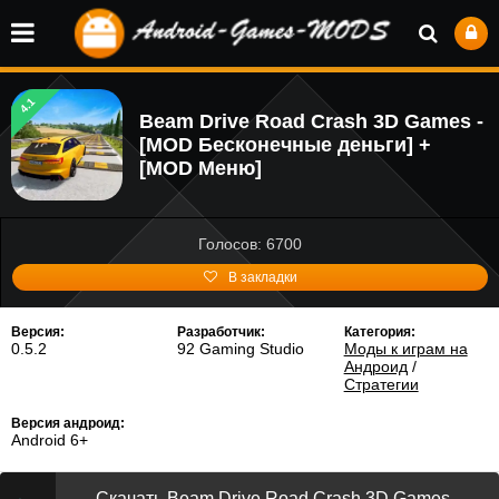
4.1
Beam Drive Road Crash 3D Games -
[MOD Бесконечные деньги] +
[MOD Меню]
Голосов: 6700
В закладки
Версия:
Разработчик:
Категория:
0.5.2
92 Gaming Studio
Моды к играм на
Андроид
/
Стратегии
Версия андроид:
Android 6+
Скачать Beam Drive Road Crash 3D Games -