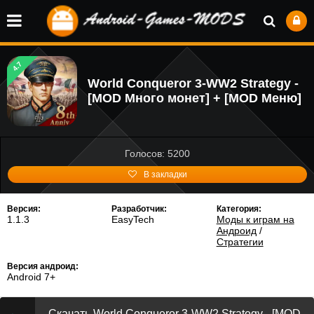
4.7
World Conqueror 3-WW2 Strategy -
[MOD Много монет] + [MOD Меню]
Голосов: 5200
В закладки
Версия:
Разработчик:
Категория:
1.1.3
EasyTech
Моды к играм на
Андроид
/
Стратегии
Версия андроид:
Android 7+
Скачать World Conqueror 3-WW2 Strategy - [MOD