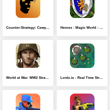
Counter-Strategy: Симулятор CS - [MOD Много денег]
Heroes : Magic World - [MOD Много денег]
World at War: WW2 Strategy MMO - [MOD Много монет]
Lordz.io - Real Time Strategy - [MOD Много монет]