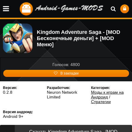
3.4
Kingdom Adventure Saga - [MOD
Бесконечные деньги] + [MOD
Меню]
Голосов: 4800
В закладки
Версия:
Разработчик:
Категория:
0.2.8
Neuron Network
Моды к играм на
Limited
Андроид
/
Стратегии
Версия андроид:
Android 9+
Скачать Kingdom Adventure Saga - [MOD