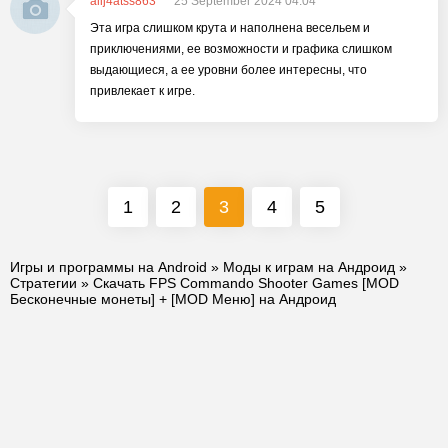
alij4atss863
25 September 2024 04:04
Эта игра слишком крута и наполнена весельем и
приключениями, ее возможности и графика слишком
выдающиеся, а ее уровни более интересны, что
привлекает к игре.
1
2
3
4
5
Игры и программы на Android
»
Моды к играм на Андроид
»
Стратегии
» Скачать FPS Commando Shooter Games [MOD
Бесконечные монеты] + [MOD Меню] на Андроид