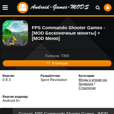
3.1
FPS Commando Shooter Games -
[MOD Бесконечные монеты] +
[MOD Меню]
Голосов: 7300
В закладки
Версия:
Разработчик:
Категория:
0.8.3
Sport Revolution
Моды к играм на
Андроид
/
Стратегии
Версия андроид:
Android 6+
Скачать FPS Commando Shooter Games - [MOD