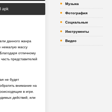
Музыка
8 apk
Фотография
Социальные
Инструменты
Видео
тели данного жанра
е немалую массу
. Благодаря отличному
я часть представителей
ая не будет
обратить внимание на
роисходящие в игре.
одимых действий, или