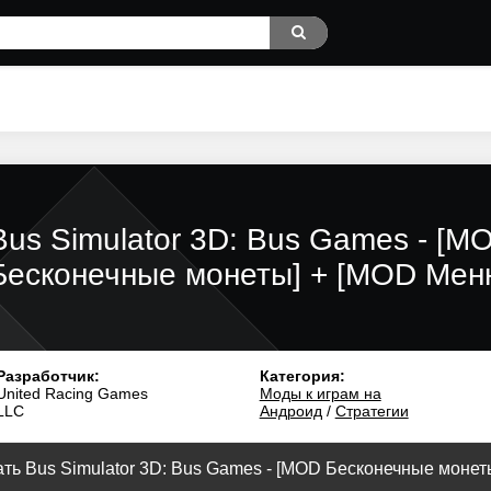
Bus Simulator 3D: Bus Games - [M
Бесконечные монеты] + [MOD Мен
Разработчик:
Категория:
United Racing Games
Моды к играм на
LLC
Андроид
/
Стратегии
ть Bus Simulator 3D: Bus Games - [MOD Бесконечные монеты]