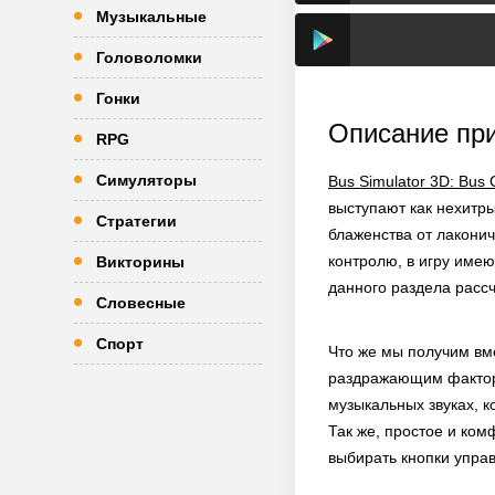
Музыкальные
Головоломки
Гонки
Описание пр
RPG
Симуляторы
Bus Simulator 3D: Bus
выступают как нехитр
Стратегии
блаженства от лаконич
контролю, в игру имею
Викторины
данного раздела рассч
Словесные
Спорт
Что же мы получим вме
раздражающим факторо
музыкальных звуках, 
Так же, простое и ко
выбирать кнопки управ