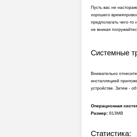
Пусть вас не настора
хорошего времяпровож
предполагать чего-то
не вникая погружайтес
Системные т
Внимательно отнеситес
инсталляцией приложе
устройстве. Затем - о
Операционная систе
Размер:
813MB
Статистика: