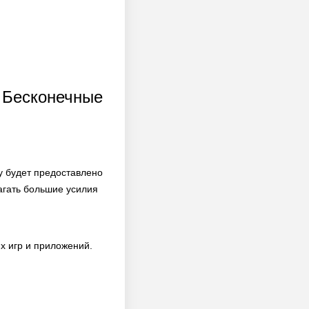
D Бесконечные
у будет предоставлено
агать большие усилия
х игр и приложений.