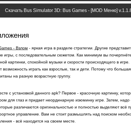
Скачать Bus Simulator 3D: Bus Games - [MOD Меню] v.1.1.
иложения
 Games - Взлом
- яркая игра в разделе стратегии. Другие представи
ые игры, с последовательным сюжетом. Как минимум вы почерпнёт
ной картинки, спокойной музыки и скорости происходящего в игре
т возможность играть как взрослые, так и дети. Потому что больша
итаны на разную возрастную группу.
сте с установкой данного apk? Первое - красочную картинку, котор
м для глаз и придает неординарную изюминку игре. Затем, надо 
которые различаются оригинальностью и полностью выделяют всё п
мфортное управление. Вам не стоит размышлять над поиском необх
ления - всё находится на своем месте.