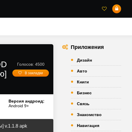
Приложения
Дизайн
OD
Голосов: 4500
Авто
ю]
В закладки
Книги
Бизнес
Версия андроид:
Связь
Android 9+
Знакомство
Навигация
 v.1.1.8 apk