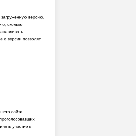
и загруженную версию,
ию, сколько
танавливать
е о версии позволят
шего сайта.
 проголосовавших
инять участие в