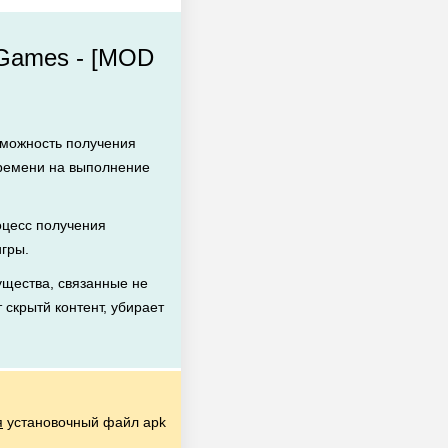
 Games - [MOD
зможность получения
времени на выполнение
цесс получения
игры.
щества, связанные не
 скрытй контент, убирает
я
установочный файл apk