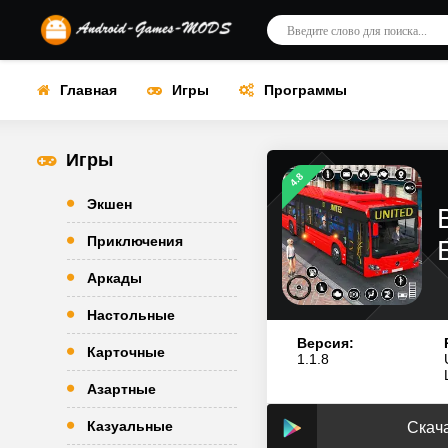
Главная
Игры
Программы
Игры
4.8
Экшен
Приключения
Аркады
Настольные
Версия:
Карточные
1.1.8
Азартные
Казуальные
Скача