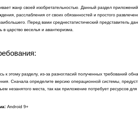
живает жанр своей изобретательностью. Данный раздел приложени
дения, расслабления от своих обязанностей и простого развлечен
 наибольшего. Перед вами среднестатистический представитель дан
ь в царство веселья и авантюризма.
ребования:
ь к этому разделу, из-за разногласий полученных требований обн
ния. Сначала определите версию операционной системы, предус
бъем незанятого места, так как приложение потребует ресурсов для
ма:
Android 9+