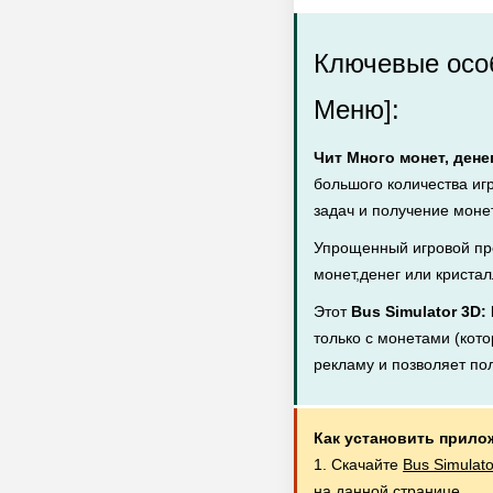
Ключевые особ
Меню]:
Чит Много монет, дене
большого количества иг
задач и получение монет
Упрощенный игровой пр
монет,денег или кристал
Этот
Bus Simulator 3D
только с монетами (кото
рекламу и позволяет по
Как установить прило
1. Скачайте
Bus Simulat
на данной странице.