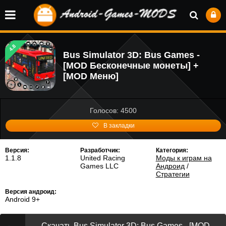
4.8
Bus Simulator 3D: Bus Games -
[MOD Бесконечные монеты] +
[MOD Меню]
Голосов: 4500
В закладки
Версия:
Разработчик:
Категория:
1.1.8
United Racing
Моды к играм на
Games LLC
Андроид
/
Стратегии
Версия андроид:
Android 9+
Скачать Bus Simulator 3D: Bus Games - [MOD