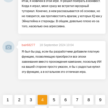
Итак, я новичок в этой игре. Я решил поиграть в конквест.
Когда я играл, меня сразу же встретил мусорный
туториал. Конечно, в нем рассказывается об основах, но
не говорится, как противостоять врагам, у которых IQ как у
Эйнштейна и стероиды. В общем, довольно плохо из-за
того, насколько она агрессивна.
bair68277
18 September 2024 10:04
Я был бы рад, если бы разработчики добавили платную
функцию, позволяющую приобрести все эпохи
завоевания вместо прохождения кампании, поскольку ИИ
на вашей стороне просто ужасен, я бы с радостью купил
эту функцию, а в остальном это отличная игра.
1
2
3
4
5
6
7
8
9