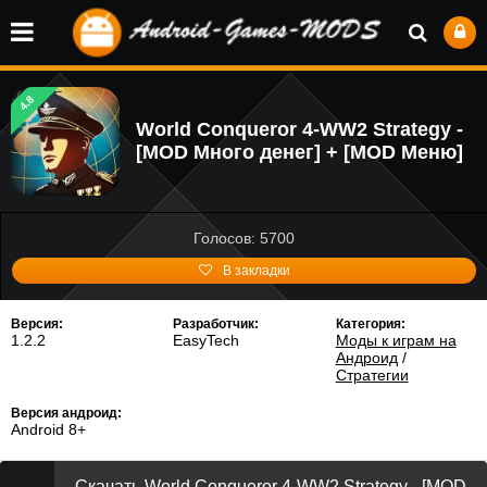
4.8
World Conqueror 4-WW2 Strategy -
[MOD Много денег] + [MOD Меню]
Голосов: 5700
В закладки
Версия:
Разработчик:
Категория:
1.2.2
EasyTech
Моды к играм на
Андроид
/
Стратегии
Версия андроид:
Android 8+
Скачать World Conqueror 4-WW2 Strategy - [MOD