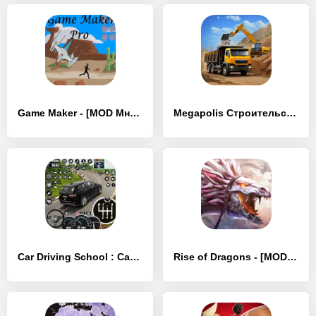
Game Maker - [MOD Много монет]
Megapolis Строительство Города - [MOD Много монет]
Car Driving School : Car Games - [MOD Много монет]
Rise of Dragons - [MOD Бесконечные деньги]