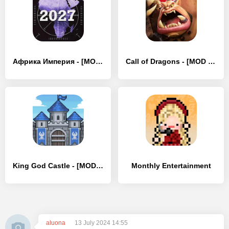
Африка Империя - [MOD Много монет]
Call of Dragons - [MOD Бесконечные монеты]
King God Castle - [MOD Много монет]
Monthly Entertainment
aluona
13 July 2024 14:55