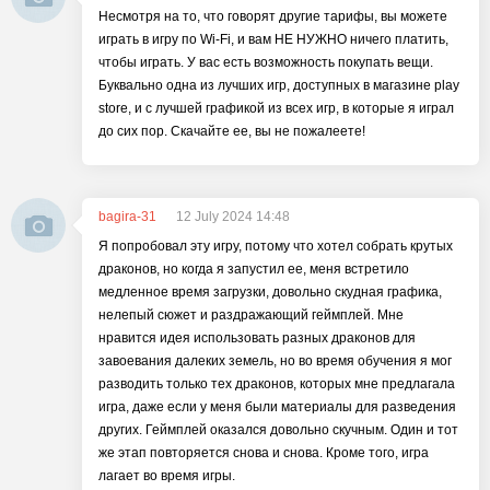
Несмотря на то, что говорят другие тарифы, вы можете
играть в игру по Wi-Fi, и вам НЕ НУЖНО ничего платить,
чтобы играть. У вас есть возможность покупать вещи.
Буквально одна из лучших игр, доступных в магазине play
store, и с лучшей графикой из всех игр, в которые я играл
до сих пор. Скачайте ее, вы не пожалеете!
bagira-31
12 July 2024 14:48
Я попробовал эту игру, потому что хотел собрать крутых
драконов, но когда я запустил ее, меня встретило
медленное время загрузки, довольно скудная графика,
нелепый сюжет и раздражающий геймплей. Мне
нравится идея использовать разных драконов для
завоевания далеких земель, но во время обучения я мог
разводить только тех драконов, которых мне предлагала
игра, даже если у меня были материалы для разведения
других. Геймплей оказался довольно скучным. Один и тот
же этап повторяется снова и снова. Кроме того, игра
лагает во время игры.