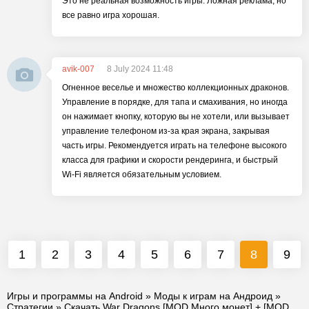
Это не реальная возможность игры. Ложная реклама, но
все равно игра хорошая.
avik-007
8 July 2024 11:48
Огненное веселье и множество коллекционных драконов.
Управление в порядке, для тапа и смахивания, но иногда
он нажимает кнопку, которую вы не хотели, или вызывает
управление телефоном из-за края экрана, закрывая
часть игры. Рекомендуется играть на телефоне высокого
класса для графики и скорости рендеринга, и быстрый
Wi-Fi является обязательным условием.
1
2
3
4
5
6
7
8
9
Игры и программы на Android
»
Моды к играм на Андроид
»
Стратегии
» Скачать War Dragons [MOD Много монет] + [MOD