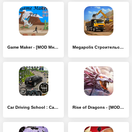
Game Maker - [MOD Много монет]
Megapolis Строительство Города - [MOD Много монет]
Car Driving School : Car Games - [MOD Много монет]
Rise of Dragons - [MOD Бесконечные деньги]