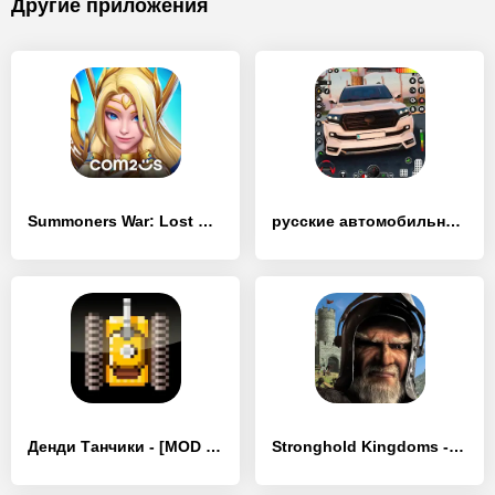
Другие приложения
Summoners War: Lost Centuria - [MOD Много монет]
русские автомобильные игры 3d - [MOD Много монет]
Денди Танчики - [MOD Бесконечные монеты]
Stronghold Kingdoms - [MOD Много монет]