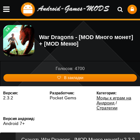
3.6
War Dragons - [MOD Много монет]
+ [MOD Меню]
Голосов: 4700
В закладки
Версия:
Разработчик:
Категория:
2.3.2
Pocket Gems
Моды к играм на
Андроид
/
Стратегии
Версия андроид:
Android 7+
Скачать War Dragons - [MOD Много монет] v.2.3.2