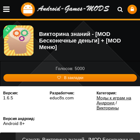
3.3
Викторина знаний - [MOD
Бесконечные деньги] + [MOD
Меню]
Голосов: 5000
В закладки
Версия:
Разработчик:
Категория:
1.6.5
educ8s.com
Моды к играм на
Андроид
/
Викторины
Версия андроид:
Android 8+
Скачать Викторина знаний - [MOD Бесконечные