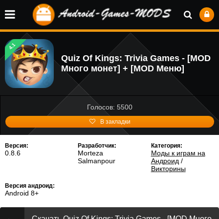
4.1
Quiz Of Kings: Trivia Games - [MOD
Много монет] + [MOD Меню]
Голосов: 5500
В закладки
Версия:
Разработчик:
Категория:
0.8.6
Morteza
Моды к играм на
Salmanpour
Андроид
/
Викторины
Версия андроид:
Android 8+
Скачать Quiz Of Kings: Trivia Games - [MOD Много