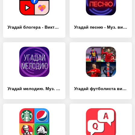
Угадай блогера - Викторина - [MOD Много денег]
Угадай песню - Муз. викторина - [MOD Бесконечные деньги]
Угадай мелодию. Муз. викторина - [MOD Бесконечные деньги]
Угадай футболиста викторина - [MOD Много монет]