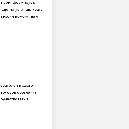
а проинформирует,
 Надо ли устанавливать
 версии помогут вам
зователей нашего
 голосов обозначит
оучаствовать в