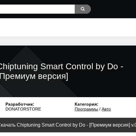
Chiptuning Smart Control by Do -
[Премиум версия]
Разработчик:
Категория:
DONATORSTORE
Программы
/
Авто
качать Chiptuning Smart Control by Do - [Премиум версия] v.0