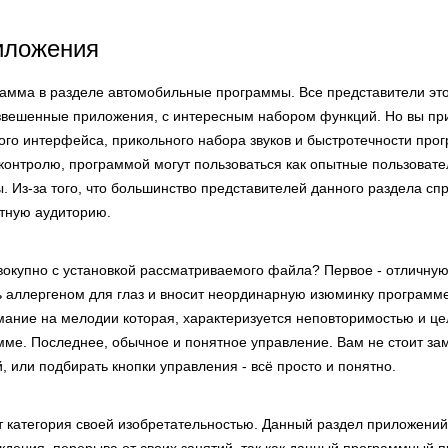
иложения
рамма в разделе автомобильные программы. Все представители это
взвешенные приложения, с интересным набором функций. Но вы пр
кого интерфейса, прикольного набора звуков и быстротечности про
онтролю, программой могут пользоваться как опытные пользовател
. Из-за того, что большинство представителей данного раздела сп
тную аудиторию.
вокупно с установкой рассматриваемого файла? Первое - отличную
ь аллергеном для глаз и вносит неординарную изюминку программе
мание на мелодии которая, характеризуется неповторимостью и ц
мме. Последнее, обычное и понятное управление. Вам не стоит за
 или подбирать кнопки управления - всё просто и понятно.
ет категория своей изобретательностью. Данный раздел приложени