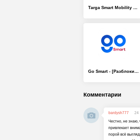
Targa Smart Mobility - [Разблокированная версия]
Go Smart - [Разблокированная версия]
Комментарии
bardysh777
24
Честно, не знаю,
привлекает внима
порой всё выгляд