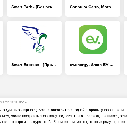
Smart Park - [Без рекламы]
Consulta Carro, Moto por placa - [Премиум версия]
Smart Express - [Премиум версия]
ev.energy: Smart EV Charging - [Премиум версия]
 March 2026 05:52
 что думать о Chiptuning Smart Control by Do. С одной стороны, управление 
нием, можно настроить свою тачку под себя. Но вот графика, признаюсь, ос
ит как-то сыро и неаккуратно. В общем, есть моменты, которые радуют, но ест