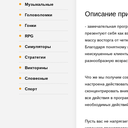
Музыкальные
Описание пр
Головоломки
Гонки
- замечательная прог
презентуют себя как 
RPG
массу восторга от чет
Симуляторы
Благодаря понятному к
неискушенные клиенты
Стратегии
разнообразную возрас
Викторины
Что же мы получим со
Словесные
настроена действоват
Спорт
сконцентрировать вни
все действия в програ
необходимых действий,
Пусть вас не напряга