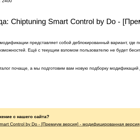
:
2400
: Chiptuning Smart Control by Do - [Пр
модификации представляет собой деблокированный вариант, где п
зможностей. Ещё с текущим взломом пользователю не будет бесит
аталог почаще, а мы подготовим вам новую подборку модификаций 
жение с нашего сайта?
Smart Control by Do - [Премиум версия] - модифицированная версия