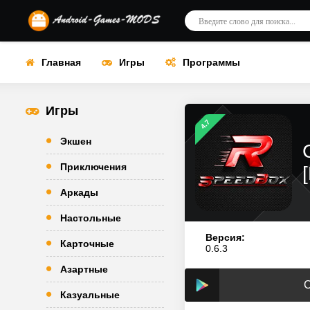
Главная
Игры
Программы
Игры
4.7
Экшен
Приключения
Аркады
Настольные
Версия:
Карточные
0.6.3
Азартные
С
Казуальные