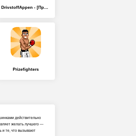
DrivstoffAppen - [Премиум версия]
Prizefighters
машинками действительно
тавляет желать лучшего —
ь и те, что вызывают