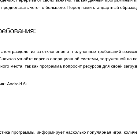
дения, перерыва от своих занятий, так как данный программный п
 предполагать чего-то большего. Перед нами стандартный образец 
ребования:
этом разделе, из-за отклонения от полученных требований возмо
Сначала узнайте версию операционной системы, загруженной на ва
ного места, так как программа попросит ресурсов для своей загруз
ма:
Android 6+
стика программы, информирует насколько популярная игра, количе