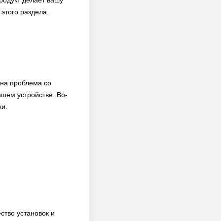
родукт делает вашу
этого раздела.
жна проблема со
шем устройстве. Во-
ки.
ство установок и