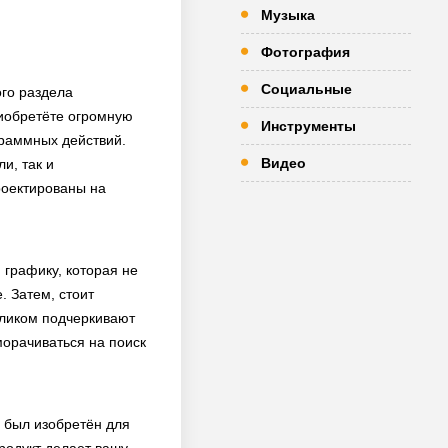
Музыка
Фотография
Социальные
го раздела
иобретёте огромную
Инструменты
граммных действий.
Видео
и, так и
роектированы на
 графику, которая не
. Затем, стоит
еликом подчеркивают
морачиваться на поиск
й был изобретён для