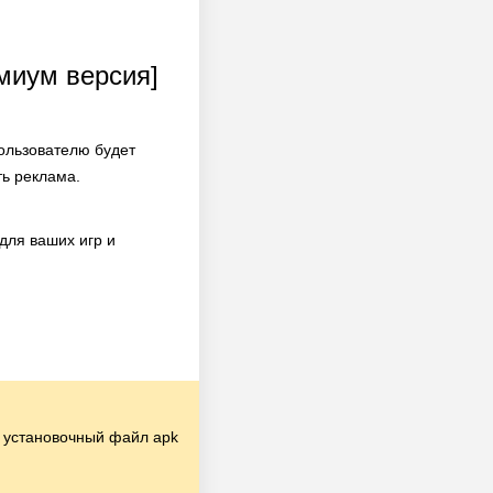
емиум версия]
ользователю будет
ь реклама.
для ваших игр и
установочный файл apk