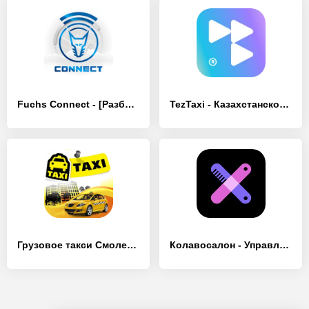
Fuchs Connect - [Разблокированная версия]
TezTaxi - Казахстанское такси - [Премиум версия]
Грузовое такси Смоленск - [Без рекламы]
Колавосалон - Управление салоном красоты