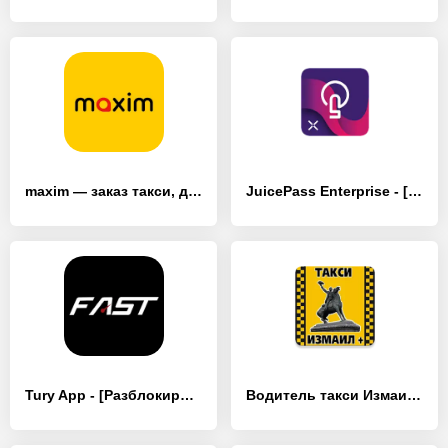
maxim — заказ такси, доставка - [Без рекламы]
JuicePass Enterprise - [Разблокированная версия]
Tury App - [Разблокированная версия]
Водитель такси Измаил + - [Полная версия]