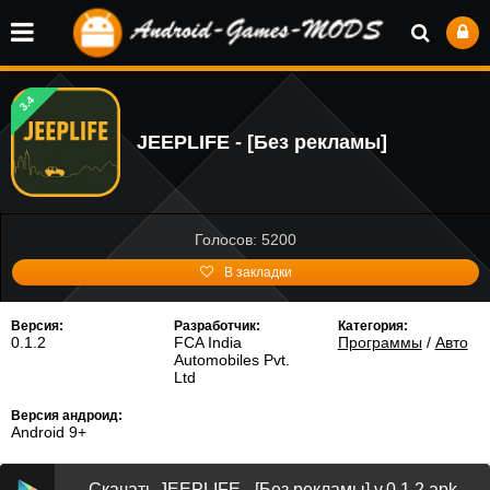
3.4
JEEPLIFE - [Без рекламы]
Голосов: 5200
В закладки
Версия:
Разработчик:
Категория:
0.1.2
FCA India
Программы
/
Авто
Automobiles Pvt.
Ltd
Версия андроид:
Android 9+
Скачать JEEPLIFE - [Без рекламы] v.0.1.2 apk