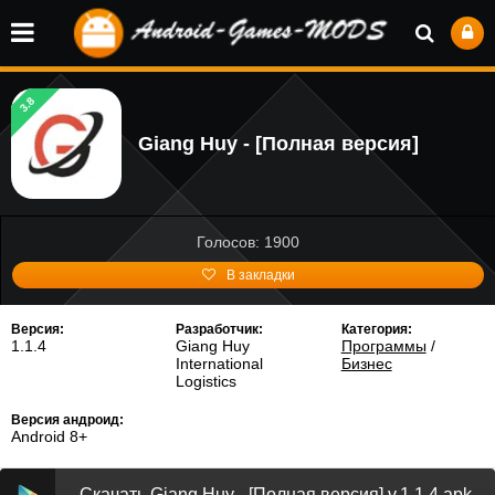
3.8
Giang Huy - [Полная версия]
Голосов: 1900
В закладки
Версия:
Разработчик:
Категория:
1.1.4
Giang Huy
Программы
/
International
Бизнес
Logistics
Версия андроид:
Android 8+
Скачать Giang Huy - [Полная версия] v.1.1.4 apk