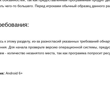
их обязанностей, так как предоставленный программный продукт де
ать чего-то большего. Перед игроками обычный образец данного ра
ребования:
ь к этому разделу, из-за разногласий указанных требований обна
ния. Для начала проверьте версию операционной системы, преду
ем - количество незанятого места, так как программа попросит рес
ма:
Android 6+