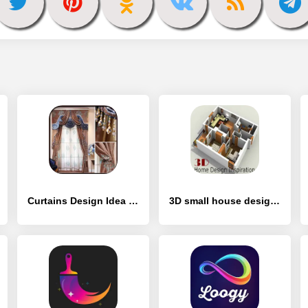
Curtains Design Idea - [Без рекламы]
3D small house design - [Премиум версия]