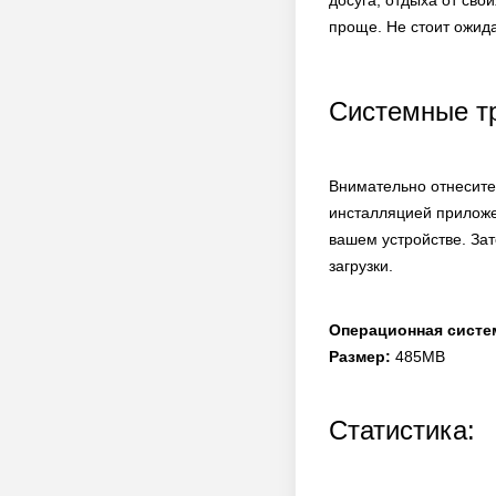
досуга, отдыха от сво
проще. Не стоит ожид
Системные т
Внимательно отнеситес
инсталляцией приложе
вашем устройстве. Зат
загрузки.
Операционная систе
Размер:
485MB
Статистика: