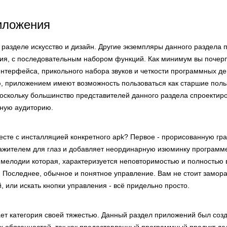
иложения
 разделе искусство и дизайн. Другие экземпляры данного раздела 
я, с последовательным набором функций. Как минимум вы почер
интерфейса, прикольного набора звуков и четкости программных де
, приложением имеют возможность пользоваться как старшие польз
оскольку большинство представителей данного раздела спроектир
ную аудиторию.
сте с инсталляцией конкретного apk? Первое - прорисованную гра
ажителем для глаз и добавляет неординарную изюминку программе
 мелодии которая, характеризуется неповторимостью и полностью
 Последнее, обычное и понятное управление. Вам не стоит замора
 или искать кнопки управления - всё придельно просто.
ает категория своей тяжестью. Данный раздел приложений был соз