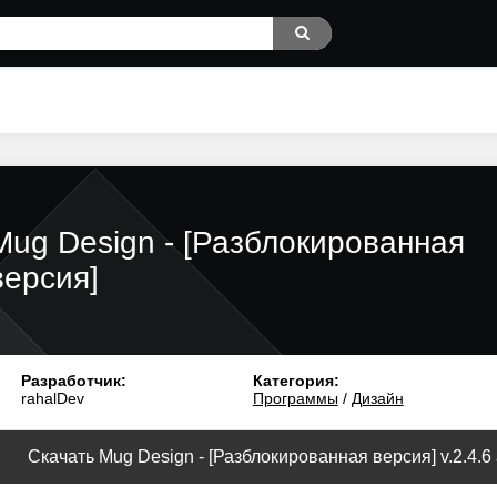
Mug Design - [Разблокированная
версия]
Разработчик:
Категория:
rahalDev
Программы
/
Дизайн
Скачать Mug Design - [Разблокированная версия] v.2.4.6