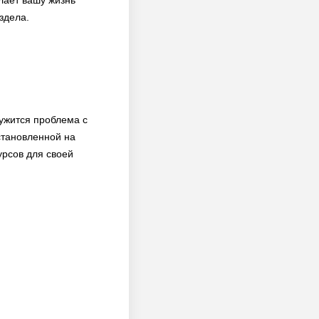
лает вашу жизнь
здела.
ружится проблема с
становленной на
урсов для своей