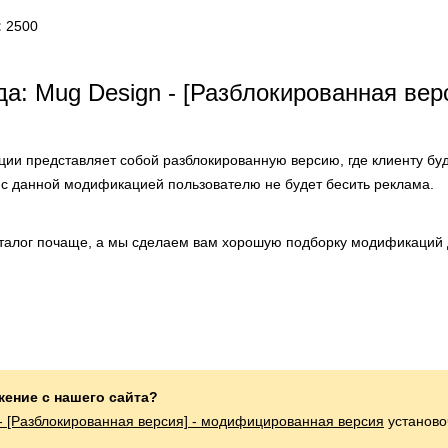
:
2500
а: Mug Design - [Разблокированная вер
ии представляет собой разблокированную версию, где клиенту бу
с данной модификацией пользователю не будет бесить реклама.
аталог почаще, а мы сделаем вам хорошую подборку модификаций 
жение с нашего сайта?
- [Разблокированная версия] - модифицированная версия
установо