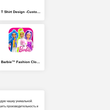
T Shirt Design -Custom t shirt - [Без рекламы]
Barbie™ Fashion Closet
дую чашку уникальной.
шить производительность и