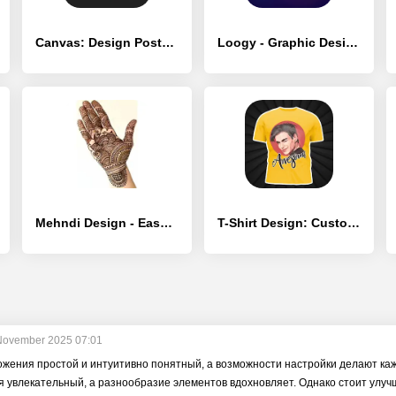
Canvas: Design Posters, Flyers - [Разблокированная версия]
Loogy - Graphic Design Pro - [Разблокированная версия]
Mehndi Design - Easy Simple - [Без рекламы]
T-Shirt Design: Custom Tshirts - [Полная версия]
November 2025 07:01
жения простой и интуитивно понятный, а возможности настройки делают каж
 увлекательный, а разнообразие элементов вдохновляет. Однако стоит улуч