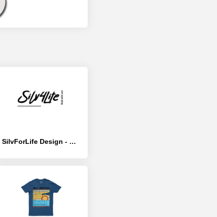
SilvForLife Design - Die offiz - [Полная версия]