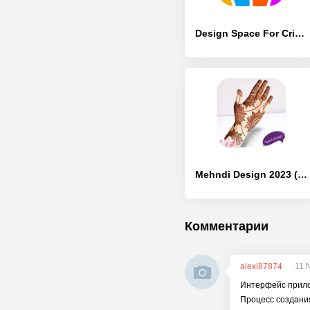
Design Space For Cricut Maker - [Разблокированная версия]
Mehndi Design 2023 (hd) - [Разблокированная версия]
Комментарии
alexi87874
11 
Интерфейс прило
Процесс создания