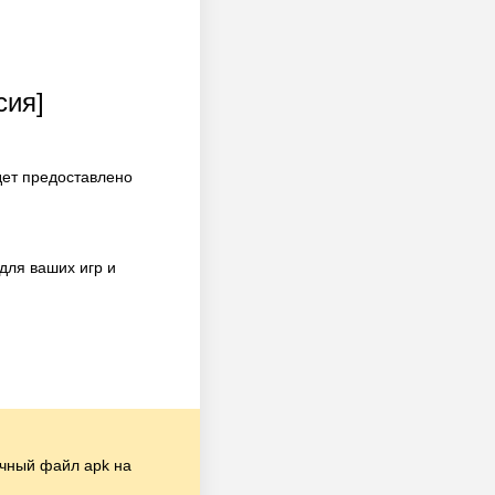
сия]
дет предоставлено
для ваших игр и
чный файл apk на