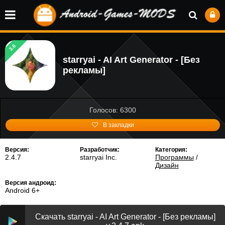
3.6
starryai - AI Art Generator - [Без
рекламы]
Голосов: 6300
В закладки
Версия:
Разработчик:
Категория:
2.4.7
starryai Inc.
Программы
/
Дизайн
Версия андроид:
Android 6+
Скачать starryai - AI Art Generator - [Без рекламы]