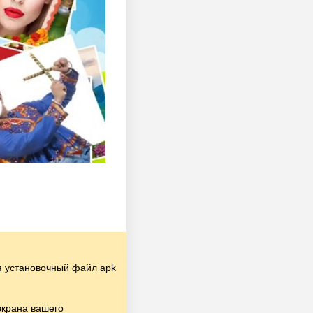
я
установочный файл apk
экрана вашего