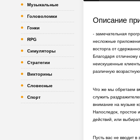
Музыкальные
Головоломки
Описание пр
Гонки
- замечательная прог
RPG
несложные приложения
восторга от сдержанно
Симуляторы
Благодаря отличному к
Стратегии
неискушенные клиенты
различную возрастную 
Викторины
Словесные
Что же мы обретаем вм
служить раздражителе
Спорт
внимание на музыке к
Напоследок, простое 
действий, или выбират
Пусть вас не вводит в