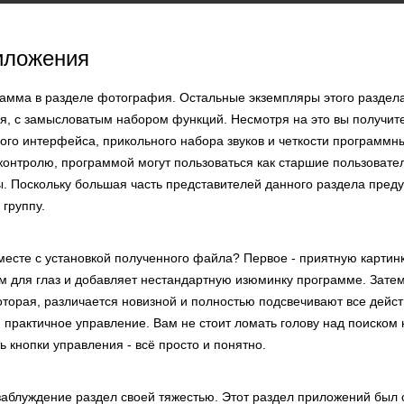
иложения
рамма в разделе фотография. Остальные экземпляры этого раздела
, с замысловатым набором функций. Несмотря на это вы получит
ого интерфейса, прикольного набора звуков и четкости программн
онтролю, программой могут пользоваться как старшие пользовател
. Поскольку большая часть представителей данного раздела пред
группу.
есте с установкой полученного файла? Первое - приятную картинк
м для глаз и добавляет нестандартную изюминку программе. Затем
оторая, различается новизной и полностью подсвечивают все дейст
и практичное управление. Вам не стоит ломать голову над поиско
ь кнопки управления - всё просто и понятно.
 заблуждение раздел своей тяжестью. Этот раздел приложений был 