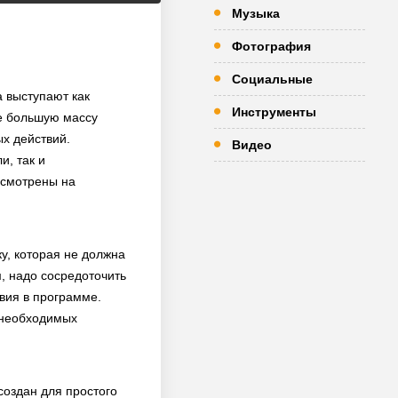
Музыка
Фотография
Социальные
 выступают как
Инструменты
е большую массу
ых действий.
Видео
и, так и
усмотрены на
у, которая не должна
, надо сосредоточить
вия в программе.
м необходимых
создан для простого