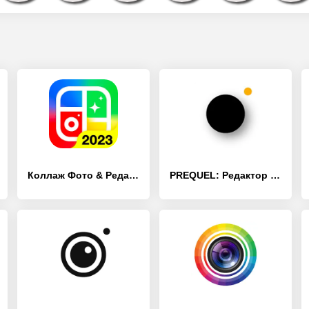
Коллаж Фото & Редактор Фото - [Разблокированная версия]
PREQUEL: Редактор фото и видео - [Премиум версия]