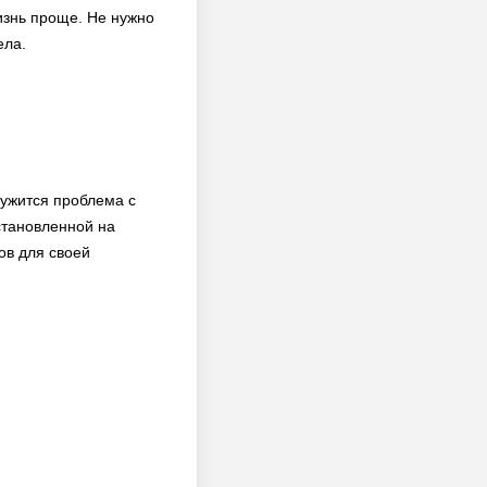
изнь проще. Не нужно
ела.
ружится проблема с
становленной на
ов для своей