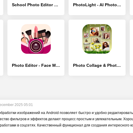
School Photo Editor & Frames - [Без рекламы]
PhotoLight - AI Photo Enhancer - [Без рекламы]
Photo Editor - Face Makeup - [Без рекламы]
Photo Collage & Photo Frame - [Без рекламы]
ecember 2025 05:01
обработки изображений на Android позволяет быстро и удобно редактироват
ество фильтров и эффектов делают процесс простым и увлекательным. Хоро
работами в соцсетях. Качественный функционал для создания интересного к