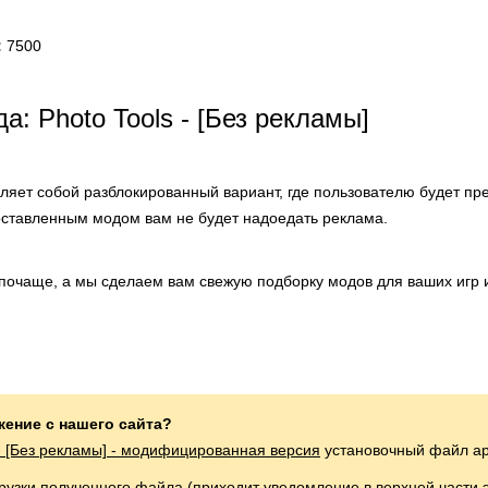
:
7500
а: Photo Tools - [Без рекламы]
ляет собой разблокированный вариант, где пользователю будет п
оставленным модом вам не будет надоедать реклама.
 почаще, а мы сделаем вам свежую подборку модов для ваших игр 
жение с нашего сайта?
 - [Без рекламы] - модифицированная версия
установочный файл ap
грузки полученного файла (приходит уведомление в верхней части 