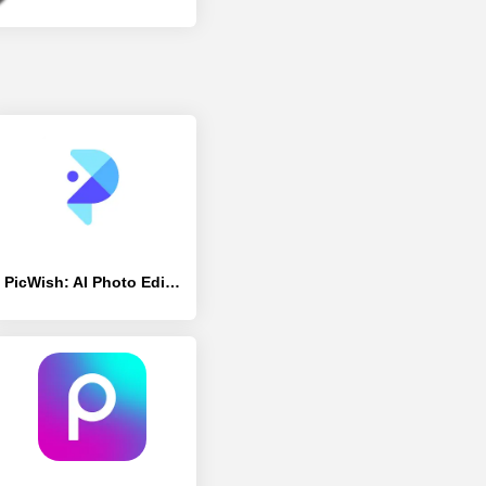
PicWish: AI Photo Editor - [Без рекламы]