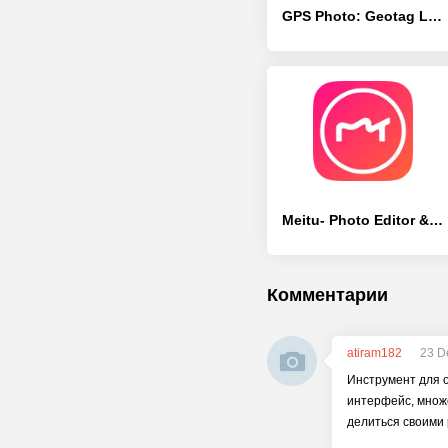
GPS Photo: Geotag Location - [Без рекламы]
Meitu- Photo Editor & AI Art - [Без рекламы]
Комментарии
atiram182
23 D
Инструмент для 
интерфейс, множ
делиться своими 