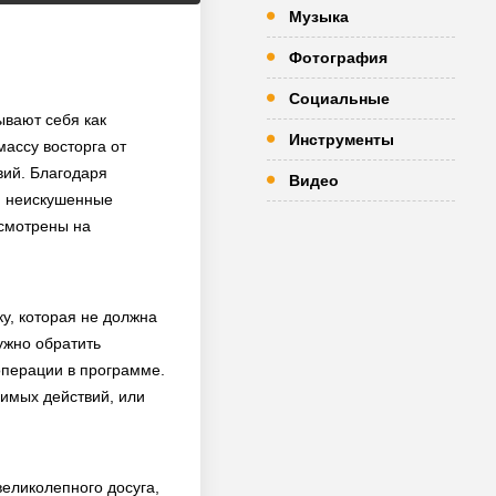
Музыка
Фотография
Социальные
ывают себя как
Инструменты
ассу восторга от
вий. Благодаря
Видео
 и неискушенные
усмотрены на
у, которая не должна
ужно обратить
операции в программе.
димых действий, или
великолепного досуга,