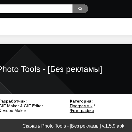
Photo Tools - [Без рекламы]
Разработчик:
Категория:
GIF Maker & GIF Editor
Программы
/
& Video Maker
Фотография
Скачать Photo Tools - [Без рекламы] v.1.5.9 apk