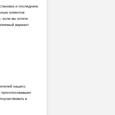
установок и последнюю
олько клиентов
, если вы хотите
авляемый вариант
тителей нашего
ь проголосовавших
поучаствовать в