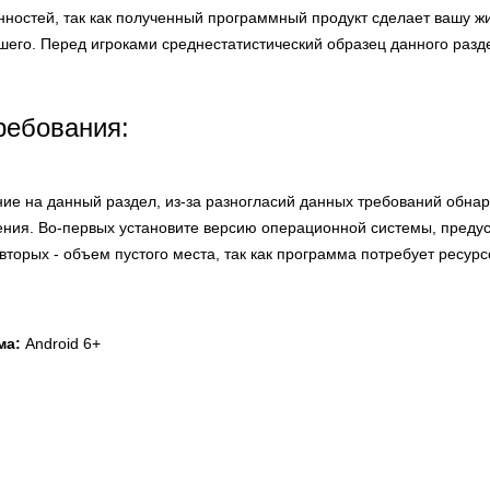
анностей, так как полученный программный продукт сделает вашу ж
шего. Перед игроками среднестатистический образец данного разд
ребования:
ие на данный раздел, из-за разногласий данных требований обна
ния. Во-первых установите версию операционной системы, преду
вторых - объем пустого места, так как программа потребует ресурс
ма:
Android 6+