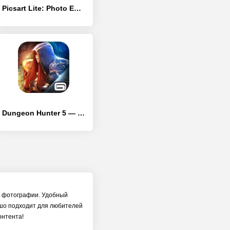
Picsart Lite: Photo Editor - [Без рекламы]
Dungeon Hunter 5 — Экшен РПГ
ь фотографии. Удобный
шо подходит для любителей
онтента!