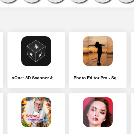
xOne: 3D Scanner & Photo to 3D - [Без рекламы]
Photo Editor Pro - Square Pic - [Без рекламы]