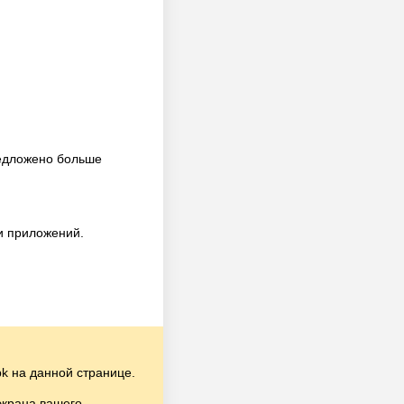
редложено больше
и приложений.
k на данной странице.
экрана вашего