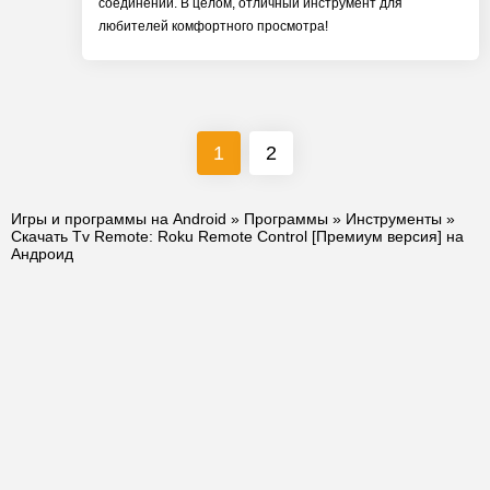
соединении. В целом, отличный инструмент для
любителей комфортного просмотра!
1
2
Игры и программы на Android
»
Программы
»
Инструменты
»
Скачать Tv Remote: Roku Remote Control [Премиум версия] на
Андроид