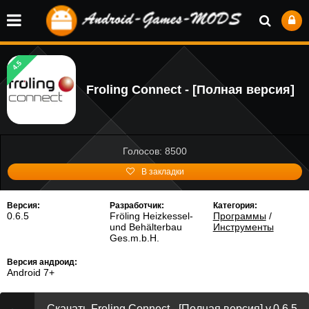
4.5
Froling Connect - [Полная версия]
Голосов: 8500
В закладки
Версия:
Разработчик:
Категория:
0.6.5
Fröling Heizkessel-
Программы
/
und Behälterbau
Инструменты
Ges.m.b.H.
Версия андроид:
Android 7+
Скачать Froling Connect - [Полная версия] v.0.6.5