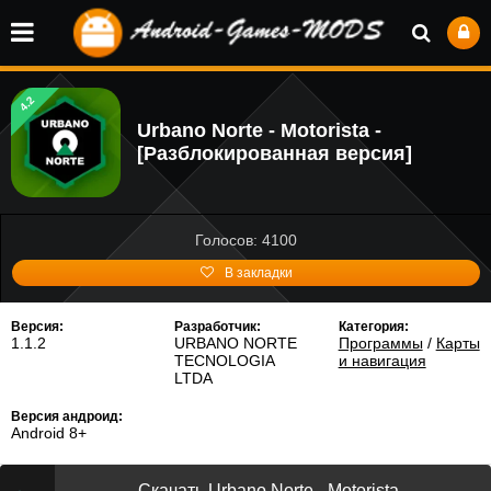
4.2
Urbano Norte - Motorista -
[Разблокированная версия]
Голосов: 4100
В закладки
Версия:
Разработчик:
Категория:
1.1.2
URBANO NORTE
Программы
/
Карты
TECNOLOGIA
и навигация
LTDA
Версия андроид:
Android 8+
Скачать Urbano Norte - Motorista -