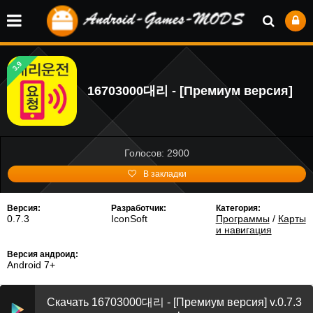
3.9
16703000대리 - [Премиум версия]
Голосов: 2900
В закладки
Версия:
Разработчик:
Категория:
0.7.3
IconSoft
Программы
/
Карты
и навигация
Версия андроид:
Android 7+
Скачать 16703000대리 - [Премиум версия] v.0.7.3