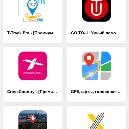
T-Track Pro - [Премиум версия]
GO TO-U: Умный помощник для EV - [Премиум версия]
CrossCountry - [Премиум версия]
GPS,карты, голосовая навигация - [Премиум версия]