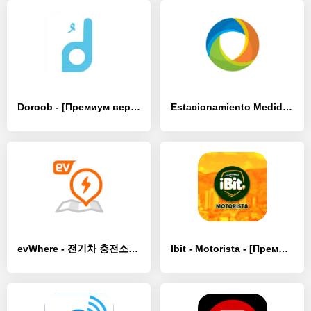
Doroob - [Премиум версия]
Estacionamiento Medido Lobos - [Премиум версия]
evWhere - 전기차 충전소 통합 검색 서비스 - [Премиум версия]
Ibit - Motorista - [Премиум версия]