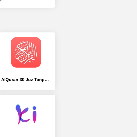
AlQuran 30 Juz Tanpa Internet - [Без рекламы]