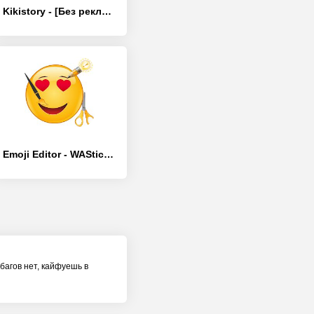
Kikistory - [Без рекламы]
Emoji Editor - WAStickerApps
 багов нет, кайфуешь в