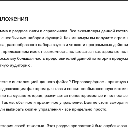
иложения
мма в разделе книги и справочники. Все экземпляры данной катего
 с необычным набором функций. Как минимум вы получите огромну
са, разнообразного набора звуков и четкости программных действи
, приложением имеют возможность пользоваться как взрослые поль
оскольку большая часть представителей данной категории предус
тную аудиторию.
есте с инсталляцией данного файла? Первоочерёдное - приятную к
аздражающим фактором для глаз и вносит необыкновенную изюмин
ние на музыке которая, различается неповторимостью и полностью
 Так же, обычное и практичное управление. Вам не стоит заморачи
ли выбирать кнопки управления - всё придельно просто.
атегория своей тяжестью. Этот раздел приложений был опубликован