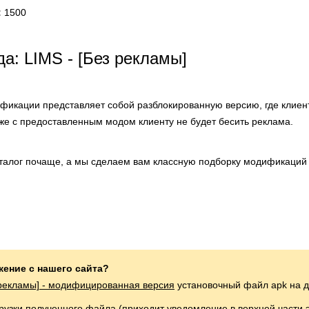
:
1500
а: LIMS - [Без рекламы]
фикации представляет собой разблокированную версию, где клиент
 же с предоставленным модом клиенту не будет бесить реклама.
аталог почаще, а мы сделаем вам классную подборку модификаций 
жение с нашего сайта?
 рекламы] - модифицированная версия
установочный файл apk на д
грузки полученного файла (приходит уведомление в верхней части 