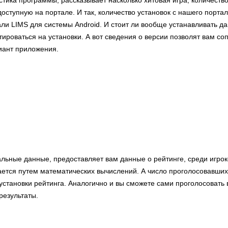
стика программы, рассказывает насколько хитовая игра, количество
оступную на портале. И так, количество установок с нашего порт
али LIMS для системы Android. И стоит ли вообще устанавливать д
ироваться на установки. А вот сведения о версии позволят вам соп
иант приложения.
льные данные, предоставляет вам данные о рейтинге, среди игрок
ается путем математических вычислений. А число проголосовавших
 установки рейтинга. Аналогично и вы сможете сами проголосовать 
результаты.