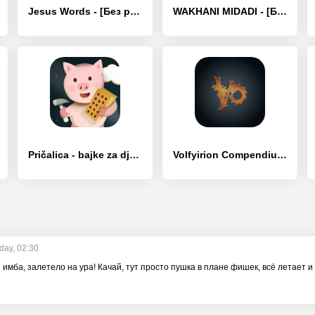
Jesus Words - [Без рекламы]
WAKHANI MIDADI - [Без рекламы]
Pričalica - bajke za djecu - [Без рекламы]
Volfyirion Compendium - [Без рекламы]
day, 02:30
 имба, залетело на ура! Качай, тут просто пушка в плане фишек, всё летает и