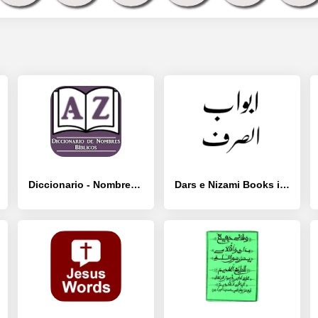
Diccionario - Nombres Bíblicos - [Без рекламы]
Dars e Nizami Books in Urdu - [Без рекламы]