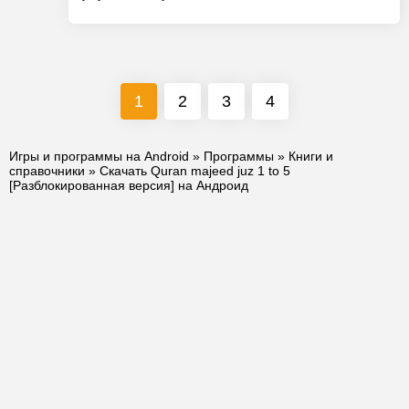
1
2
3
4
Игры и программы на Android
»
Программы
»
Книги и
справочники
» Скачать Quran majeed juz 1 to 5
[Разблокированная версия] на Андроид