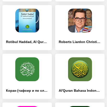
Rotibul Haddad, Al Quran, Muro - [Без рекламы]
Roberts Liardon Christian Book - [Разблокированная версия]
Коран (тафсир и по словамо) - [Премиум версия]
Al'Quran Bahasa Indonesia - [Без рекламы]