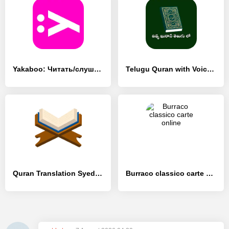
Yakaboo: Читать/слушать книги - [Разблокированная версия]
Telugu Quran with Voice - [Премиум версия]
Quran Translation Syed Maududi - [Премиум версия]
Burraco classico carte online