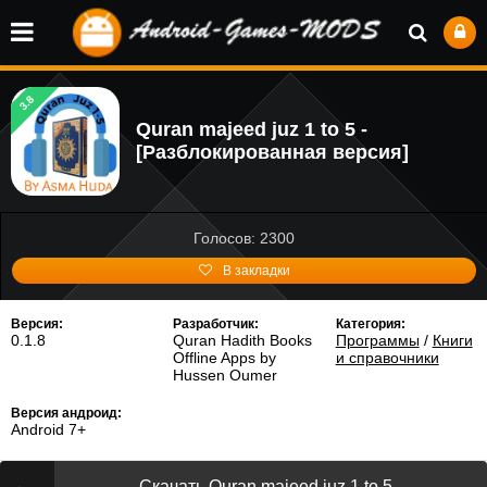
3.8
Quran majeed juz 1 to 5 -
[Разблокированная версия]
Голосов: 2300
В закладки
Версия:
Разработчик:
Категория:
0.1.8
Quran Hadith Books
Программы
/
Книги
Offline Apps by
и справочники
Hussen Oumer
Версия андроид:
Android 7+
Скачать Quran majeed juz 1 to 5 -