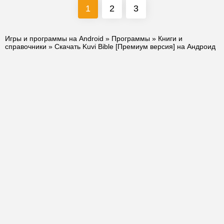
1
2
3
Игры и программы на Android
»
Программы
»
Книги и
справочники
» Скачать Kuvi Bible [Премиум версия] на Андроид