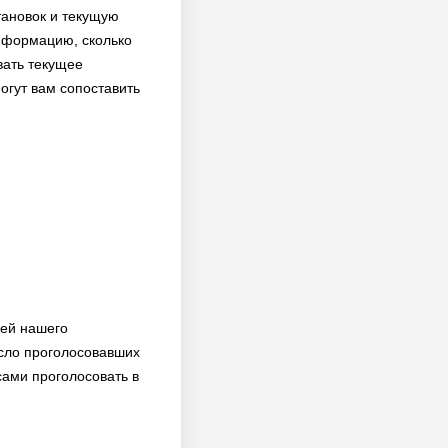
тановок и текущую
информацию, сколько
вать текущее
огут вам сопоставить
лей нашего
сло проголосовавших
сами проголосовать в