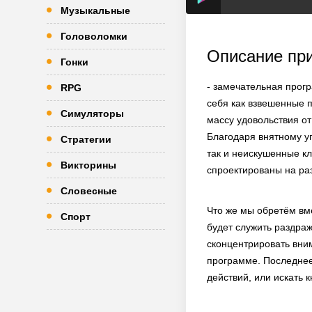
Музыкальные
Головоломки
Описание пр
Гонки
- замечательная прог
RPG
себя как взвешенные 
Симуляторы
массу удовольствия от
Благодаря внятному у
Стратегии
так и неискушенные к
Викторины
спроектированы на ра
Словесные
Что же мы обретём вм
Спорт
будет служить раздра
сконцентрировать вни
программе. Последнее
действий, или искать 