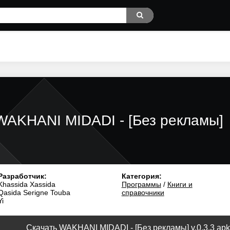
WAKHANI MIDADI - [Без рекламы]
Разработчик:
Категория:
Khassida Xassida
Программы
/
Книги и
Qasida Serigne Touba
справочники
Yi
Скачать WAKHANI MIDADI - [Без рекламы] v.0.3.3 apk