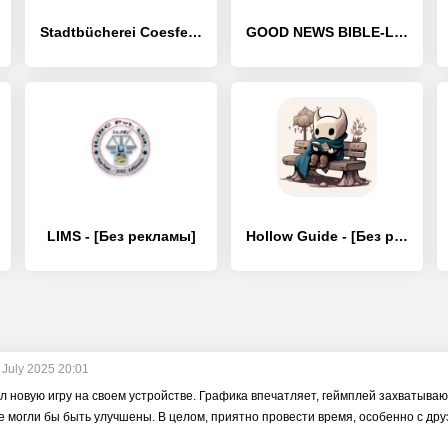
Stadtbücherei Coesfeld - [Без рекламы]
GOOD NEWS BIBLE-Listen & Watch - [Без рекламы]
LIMS - [Без рекламы]
Hollow Guide - [Без рекламы]
 July 2025 20:01
 новую игру на своем устройстве. Графика впечатляет, геймплей захватываю
 могли бы быть улучшены. В целом, приятно провести время, особенно с др