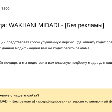
:
7500
да: WAKHANI MIDADI - [Без рекламы]
ии представляет собой улучшенную версию, где клиенту будет пр
 с данной модификацией вам не будет бесить реклама.
айт почаще, а мы подготовим вам классную подборку модов для ваш
жение с нашего сайта?
DADI - [Без рекламы] - модифицированная версия
установочный ф