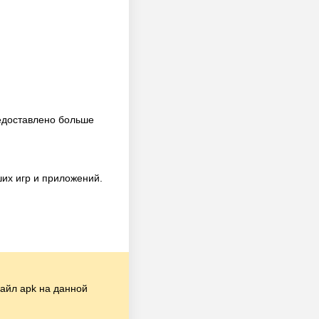
едоставлено больше
их игр и приложений.
айл apk на данной