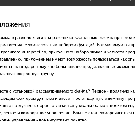
иложения
рамма в разделе книги и справочники. Остальные экземпляры этой 
приложения, с замысловатым набором функций. Как минимум вы п
 красивого интерфейса, прикольного набора звуков и четкости про
правлению, приложением имеют возможность пользоваться как опы
лиенты. Благодаря тому, что большинство представленных экземпл
зличную возрастную группу.
есте с установкой рассматриваемого файла? Первое - приятную кар
жающим фактором для глаз и вносит нестандартную изюминку прог
мание на музыке которая, отличается уникальностью и целиком выд
, легкое и комфортное управление. Вам не стоит заморачиваться 
кнопки управления - всё интуитивно понятно.